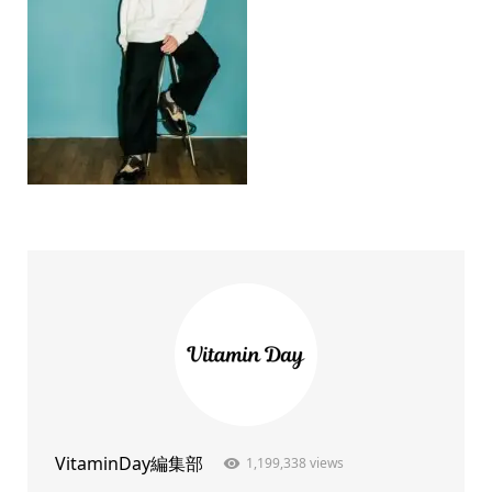
VitaminDay編集部
1,199,338 views