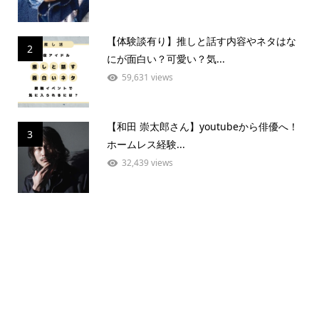
【体験談有り】推しと話す内容やネタはな
2
にが面白い？可愛い？気...
59,631 views
【和田 崇太郎さん】youtubeから俳優へ！
3
ホームレス経験...
32,439 views