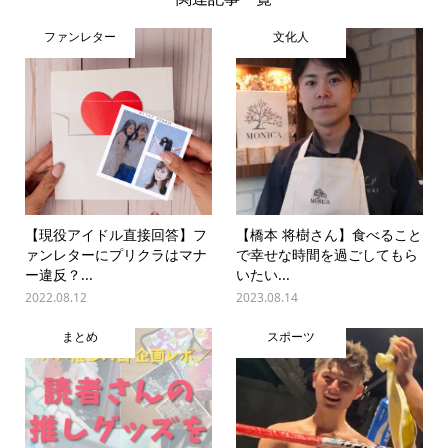
ファンレター
文化人
【現役アイドル直接回答】フ
【橋本 将樹さん】食べること
ァンレターにプリクラはマナ
で幸せな時間を過ごしてもら
ー違反？...
いたい...
2022.08.12
2023.08.14
まとめ
スポーツ