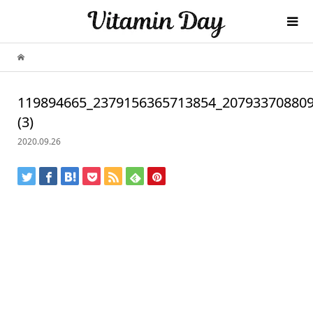
119894665_2379156365713854_20793370880
(3)
2020.09.26