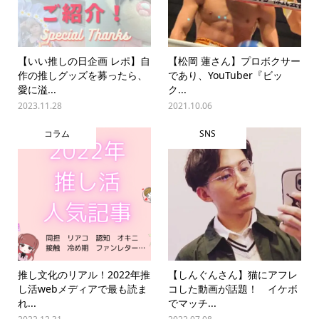
【いい推しの日企画 レポ】自
【松岡 蓮さん】プロボクサー
作の推しグッズを募ったら、
であり、YouTuber『ビッ
愛に溢...
ク...
2023.11.28
2021.10.06
コラム
SNS
推し文化のリアル！2022年推
【しんぐんさん】猫にアフレ
し活webメディアで最も読ま
コした動画が話題！ イケボ
れ...
でマッチ...