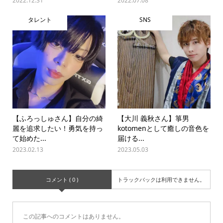
2022.12.31
2022.07.08
タレント
SNS
【ふろっしゅさん】自分の綺
【大川 義秋さん】箏男
麗を追求したい！勇気を持っ
kotomenとして癒しの音色を
て始めた...
届ける...
2023.02.13
2023.05.03
コメント ( 0 )
トラックバックは利用できません。
この記事へのコメントはありません。