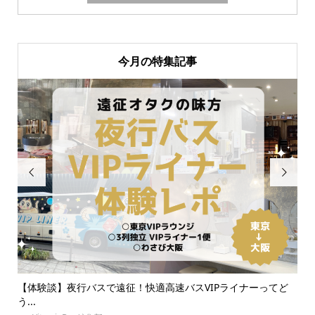
今月の特集記事


不在
【体験談】夜行バスで遠征！快適高速バスVIPライナーってど
【
う...
京に.