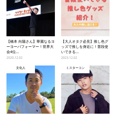
【橋本 向陽さん】華麗なるヨ
【大人オタク必見】推し色グ
ーヨーパフォーマー！世界大
ッズで推しを身近に！普段使
会4位...
いできる...
2020.12.02
2023.12.02
文化人
ミスターコン