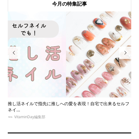
今月の特集記事


るセルフ
【大人オタク向け】ライブ参戦服におすすめのブランドを紹
介！推...
VitaminDay編集部