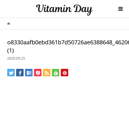
o8330aafb0ebd361b7d50726ae6388648_4620
(1)
2020.09.25