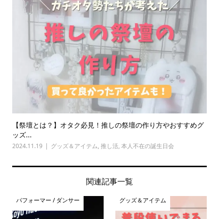
【祭壇とは？】オタク必見！推しの祭壇の作り方やおすすめグ
ッズ...
2024.11.19
グッズ＆アイテム
,
推し活
,
本人不在の誕生日会
関連記事一覧
パフォーマー / ダンサー
グッズ＆アイテム