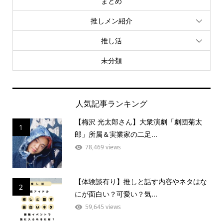
まとめ
推しメン紹介
推し活
未分類
人気記事ランキング
【梅沢 光太郎さん】大衆演劇「劇団菊太
1
郎」所属＆実業家の二足...
78,469 views
【体験談有り】推しと話す内容やネタはな
2
にが面白い？可愛い？気...
59,645 views