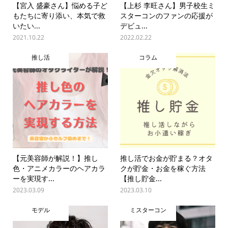
【宮入 盛豪さん】悩める子ど
【上杉 李旺さん】男子校生ミ
もたちに寄り添い、本気で救
スターコンのファンの応援が
いたい...
デビュ...
2021.10.22
2022.02.22
推し活
コラム
【元美容師が解説！】推し
推し活でお金が貯まる？オタ
色・アニメカラーのヘアカラ
クが貯金・お金を稼ぐ方法
ーを実現す...
【推し貯金...
2023.03.09
2023.03.10
モデル
ミスターコン