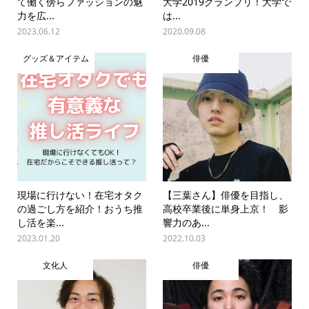
て働く傍らファッションの魅
大学2019グランプリ！大学で
力を広...
は...
2023.06.12
2020.09.08
グッズ＆アイテム
俳優
現場に行けない！在宅オタク
【三葉さん】俳優を目指し、
の過ごし方を紹介！おうち推
高校卒業後に単身上京！ 影
し活を楽...
響力のあ...
2023.01.20
2022.10.03
文化人
俳優