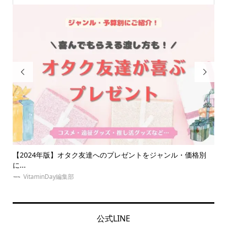


タク友達へのプレゼントをジャンル・価格別
【大人ジャニオタ必見】う
選！...
VitaminDay編集部
公式LINE