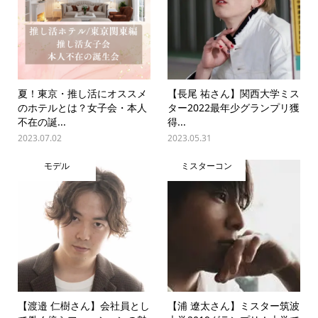
夏！東京・推し活にオススメ
【長尾 祐さん】関西大学ミス
のホテルとは？女子会・本人
ター2022最年少グランプリ獲
不在の誕...
得...
2023.07.02
2023.05.31
モデル
ミスターコン
【渡邉 仁樹さん】会社員とし
【浦 遼太さん】ミスター筑波