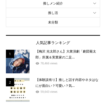
推しメン紹介
推し活
未分類
人気記事ランキング
【梅沢 光太郎さん】大衆演劇「劇団菊太
1
郎」所属＆実業家の二足...
78,466 views
【体験談有り】推しと話す内容やネタはな
2
にが面白い？可愛い？気...
59,643 views