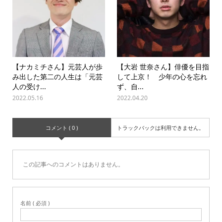
【ナカミチさん】元芸人が歩
【大岩 世奈さん】俳優を目指
み出した第二の人生は「元芸
して上京！ 少年の心を忘れ
人の受け...
ず、自...
2022.05.16
2022.04.20
コメント ( 0 )
トラックバックは利用できません。
この記事へのコメントはありません。
名前 ( 必須 )