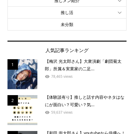
推しメン紹介
推し活
未分類
人気記事ランキング
【梅沢 光太郎さん】大衆演劇「劇団菊太
1
郎」所属＆実業家の二足...
78,465 views
【体験談有り】推しと話す内容やネタはな
2
にが面白い？可愛い？気...
59,637 views
【和田 崇太郎さん】youtubeから俳優へ！