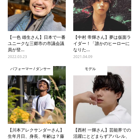
【一色 雄生さん】日本で一番
【中村 帝輝さん】夢は仮面ラ
ユニークな三郷市の市議会議
イダー！「誰かのヒーローに
員が登...
なりた...
2022.03.23
2021.04.09
パフォーマー / ダンサー
モデル
【川本アレクサンダーさん】
【西村 一輝さん】芸能界での
生年月日、身長、年齢は？藤
活躍にとどまらずアパレル、