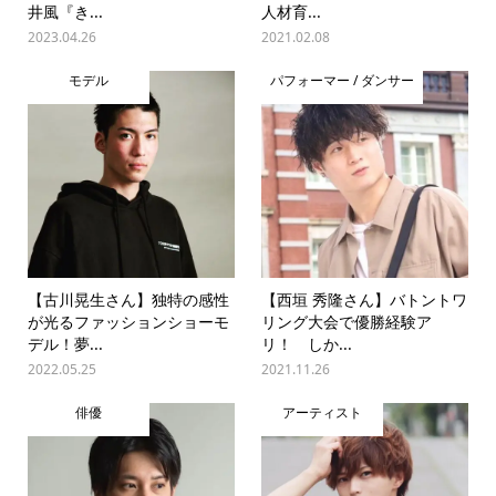
井風『き...
人材育...
2023.04.26
2021.02.08
モデル
パフォーマー / ダンサー
【古川晃生さん】独特の感性
【西垣 秀隆さん】バトントワ
が光るファッションショーモ
リング大会で優勝経験ア
デル！夢...
リ！ しか...
2022.05.25
2021.11.26
俳優
アーティスト