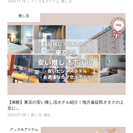
2024.11.16
グッズ＆アイテム
,
推し活
推し活
【体験】東京の安い推し活ホテル紹介！地方遠征民オタクの上
京に...
2023.07.09
推し活
,
遠征
グッズ＆アイテム