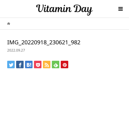
IMG_20220918_230621_982
2022.09.27