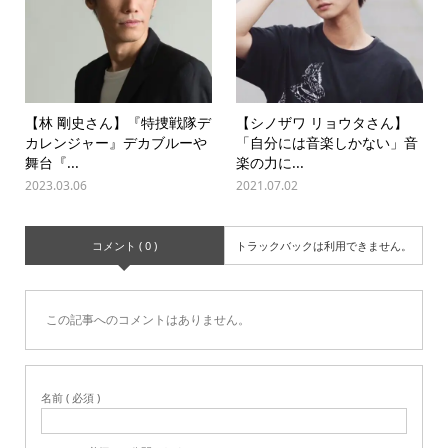
【林 剛史さん】『特捜戦隊デ
【シノザワ リョウタさん】
カレンジャー』デカブルーや
「自分には音楽しかない」音
舞台『...
楽の力に...
2023.03.06
2021.07.02
コメント ( 0 )
トラックバックは利用できません。
この記事へのコメントはありません。
名前 ( 必須 )