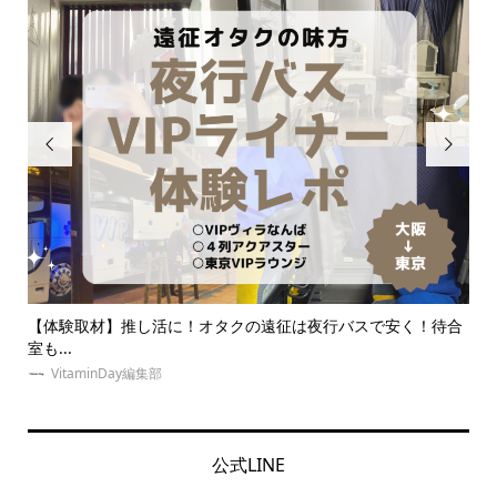


待合
夏！東京・推し活にオススメのホテルとは？女子会・本人不在
【
の誕...
に.
ゆめみぃ
公式LINE