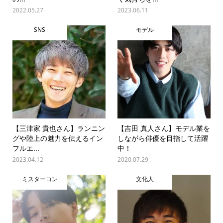
2022.05.27
2023.06.11
SNS
モデル
【三津家 貴也さん】ランニン
【吉田 真人さん】モデル業を
グや陸上の魅力を伝えるイン
しながら俳優を目指して活躍
フルエ...
中！
2023.04.12
2020.07.29
ミスターコン
文化人