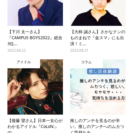
【下川 太一さん】
【大柿 誠さん】さかなクンの
『CAMPUS BOYS2022』総合
ものまねで『金スマ』にも出
3位...
演！ミ...
2022.04.22
2023.08.21
アイドル
コラム
【後藤 望さん】日本一女心が
推しのアンチを見るのが辛
わかるアイドル『CoLoN:』
い。推しのアンチへのムカつ
の...
く気持ちを...