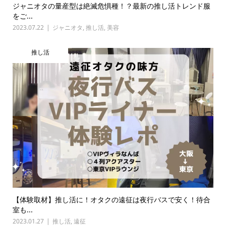
ジャニオタの量産型は絶滅危惧種！？最新の推し活トレンド服
をご...
2023.07.22
ジャニオタ
,
推し活
,
美容
推し活
【体験取材】推し活に！オタクの遠征は夜行バスで安く！待合
室も...
2023.01.27
推し活
,
遠征