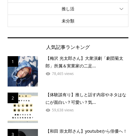
推し活
未分類
人気記事ランキング
【梅沢 光太郎さん】大衆演劇「劇団菊太
1
郎」所属＆実業家の二足...
78,465 views
【体験談有り】推しと話す内容やネタはな
2
にが面白い？可愛い？気...
59,638 views
【和田 崇太郎さん】youtubeから俳優へ！
3