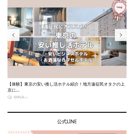


オタクの上
【体験談】夜行バスで遠征！快適高速バスVIPライナーって
う...
VitaminDay編集部
公式LINE