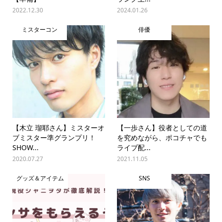
2022.12.30
2024.01.26
ミスターコン
俳優
【木立 瑠耶さん】ミスターオ
【一歩さん】役者としての道
ブミスター準グランプリ！
を究めながら、ポコチャでも
SHOW...
ライブ配...
2020.07.27
2021.11.05
グッズ＆アイテム
SNS