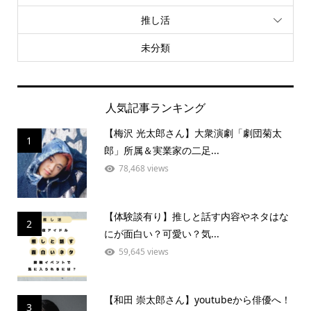
推し活
未分類
人気記事ランキング
【梅沢 光太郎さん】大衆演劇「劇団菊太
1
郎」所属＆実業家の二足...
78,468 views
【体験談有り】推しと話す内容やネタはな
2
にが面白い？可愛い？気...
59,645 views
【和田 崇太郎さん】youtubeから俳優へ！
3