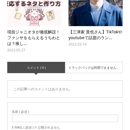
現役ジャニオタが徹底解説！
【三津家 貴也さん】TikTokや
ファンサをもらえるうちわと
youtubeで話題のラン...
は？推し...
2022.03.14
2023.05.27
コメント ( 0 )
トラックバックは利用できません。
この記事へのコメントはありません。
名前 ( 必須 )
E-MAIL ( 必須 ) ※ 公開されません