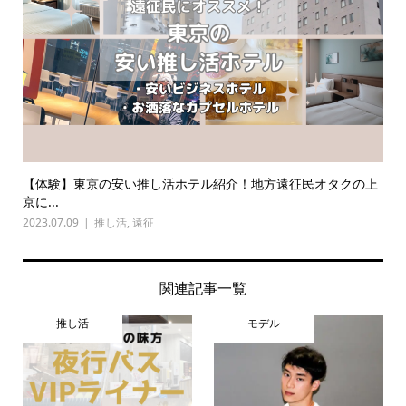
【体験】東京の安い推し活ホテル紹介！地方遠征民オタクの上
京に...
2023.07.09
推し活
,
遠征
関連記事一覧
推し活
モデル