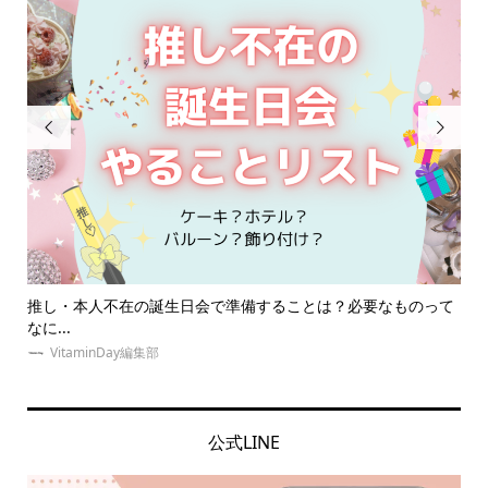


必要なものって
夏！東京・推し活にオススメのホテルとは？女子会・本
の誕...
ゆめみぃ
公式LINE