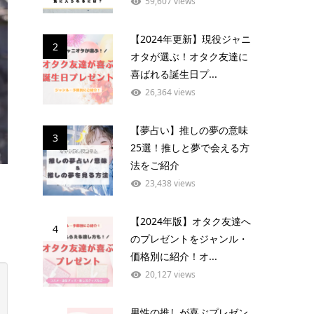
59,607 views
【2024年更新】現役ジャニ
2
オタが選ぶ！オタク友達に
喜ばれる誕生日プ...
26,364 views
【夢占い】推しの夢の意味
3
25選！推しと夢で会える方
法をご紹介
23,438 views
【2024年版】オタク友達へ
4
のプレゼントをジャンル・
価格別に紹介！オ...
20,127 views
男性の推しが喜ぶプレゼン