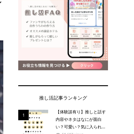
推し活記事ランキング
【体験談有り】推しと話す
1
内容やネタはなにが面白
い？可愛い？気に入られ...