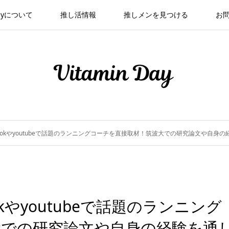
 Dayについて
推し活情報
推しメンを見つける
お
kTokやyoutubeで話題のランニングコーチを直接取材！筑波大での研究論文や自
okやyoutubeで話題のランニング
大での研究論文や自身の経験を通