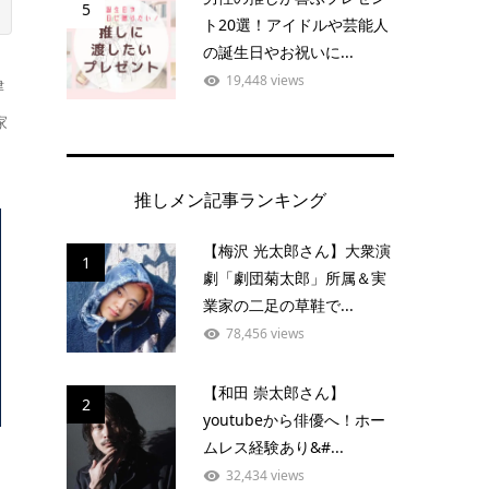
5
ト20選！アイドルや芸能人
の誕生日やお祝いに...
19,448 views
津
家
推しメン記事ランキング
【梅沢 光太郎さん】大衆演
1
劇「劇団菊太郎」所属＆実
業家の二足の草鞋で...
78,456 views
【和田 崇太郎さん】
2
youtubeから俳優へ！ホー
ムレス経験あり&#...
32,434 views