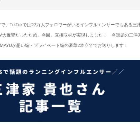
方で、
TikTokでは
27万人フォロワーがいるインフルエンサーでもある
三
た記事が大反響だったため、今回、直接取材が実現しました！ 今話題の三津
yのMAYUが想い編・プライベート編の豪華2本立てでお送りします！