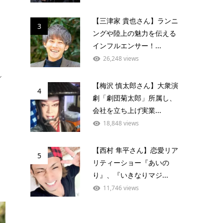
【三津家 貴也さん】ランニ
3
ングや陸上の魅力を伝える
インフルエンサー！...
26,248 views
ル
【梅沢 慎太郎さん】大衆演
4
劇「劇団菊太郎」所属し、
会社を立ち上げ実業...
18,848 views
【西村 隼平さん】恋愛リア
5
リティーショー『あいの
り』、『いきなりマジ...
11,746 views