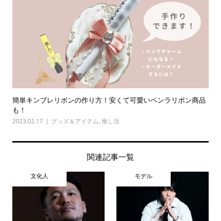
簡単キンブレリボンの作り方！安くて可愛いペンラリボン商品
も！
2023.02.17
グッズ＆アイテム
,
推し活
関連記事一覧
文化人
モデル