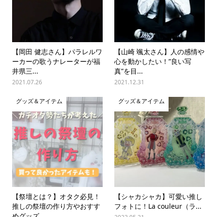
【岡田 健志さん】パラレルワ
【山崎 颯太さん】人の感情や
ーカーの歌うナレーターが福
心を動かしたい！”良い写
井県三...
真”を目...
2021.07.26
2021.12.31
グッズ＆アイテム
グッズ＆アイテム
【祭壇とは？】オタク必見！
【シャカシャカ】可愛い推し
推しの祭壇の作り方やおすす
フォトに！La couleur（ラ...
めグッズ...