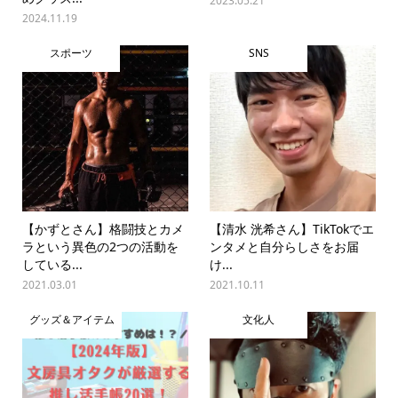
2023.05.21
2024.11.19
スポーツ
SNS
【かずとさん】格闘技とカメ
【清水 洸希さん】TikTokでエ
ラという異色の2つの活動を
ンタメと自分らしさをお届
している...
け...
2021.03.01
2021.10.11
グッズ＆アイテム
文化人