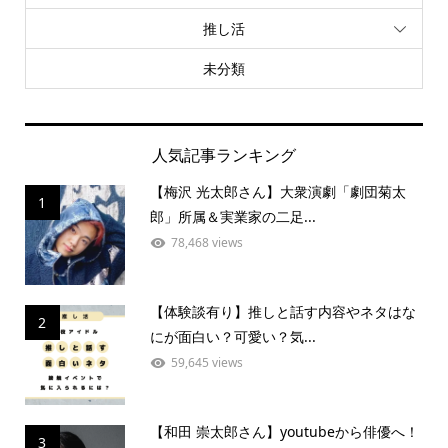
推し活
未分類
人気記事ランキング
【梅沢 光太郎さん】大衆演劇「劇団菊太
1
郎」所属＆実業家の二足...
78,468 views
【体験談有り】推しと話す内容やネタはな
2
にが面白い？可愛い？気...
59,645 views
【和田 崇太郎さん】youtubeから俳優へ！
3