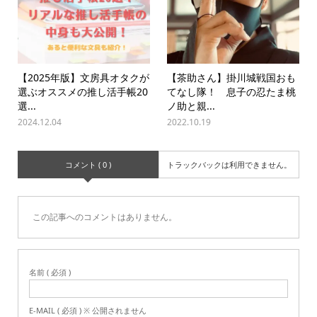
【2025年版】文房具オタクが
【茶助さん】掛川城戦国おも
選ぶオススメの推し活手帳20
てなし隊！ 息子の忍たま桃
選...
ノ助と親...
2024.12.04
2022.10.19
コメント ( 0 )
トラックバックは利用できません。
この記事へのコメントはありません。
名前 ( 必須 )
E-MAIL ( 必須 ) ※ 公開されません