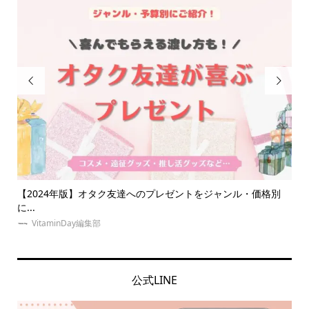


なダ
【2024年版】オタク友達へのプレゼントをジャンル・価格別
【
に...
室も.
VitaminDay編集部
公式LINE