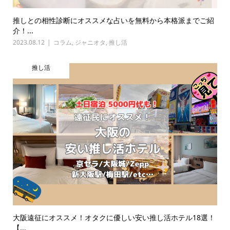
推しとの相性診断にオススメな占いを無料から本格派までご紹
介！...
2023.08.12
コラム
,
ジャニオタ
,
推し活
推し活
大阪遠征にオススメ！オタクに優しい安い推し活ホテル18選！
【...