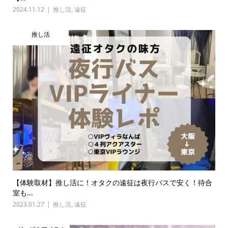
2024.11.12
推し活
,
遠征
推し活
【体験取材】推し活に！オタクの遠征は夜行バスで安く！待合
室も...
2023.01.27
推し活
,
遠征