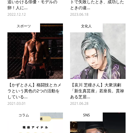
追いかける俳優・モデルの
トで失敗したとき、成功した
卵！人に...
ときの違...
2022.12.12
2023.06.18
スポーツ
文化人
【かずとさん】格闘技とカメ
【哀川 芝瞳さん】大衆演劇
ラという異色の2つの活動を
「新生真芸座」若座長。貫禄
している...
ある芝居...
2021.03.01
2021.06.28
コラム
SNS