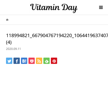
118994821_667904767194220_106441963740
(4)
2020.09.11