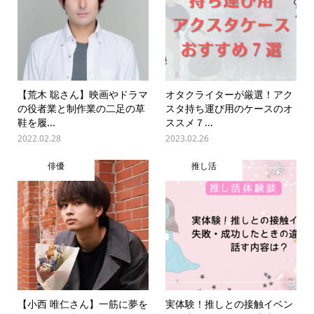
【荒木 聡さん】映画やドラマ
オタクライターが厳選！アク
の役者業と制作業の二足の草
スタ持ち運び用のケースのオ
鞋を履...
ススメ７...
2022.02.28
2023.02.26
俳優
推し活
【小西 唯仁さん】一筋に夢を
実体験！推しとの接触イベン