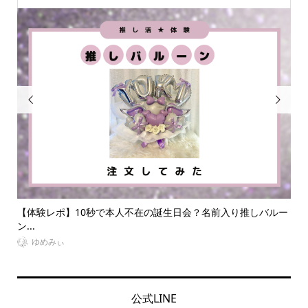


会？名前入り推しバルー
【2024年版】オタク友達へのプレゼントをジ
に...
VitaminDay編集部
公式LINE