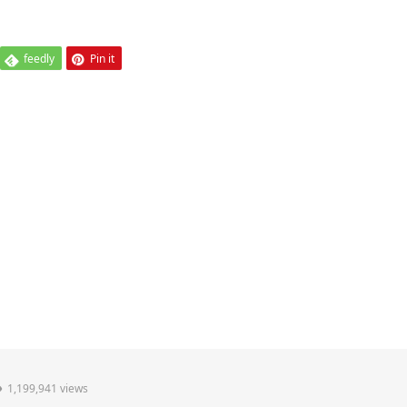
feedly
Pin it
1,199,941 views