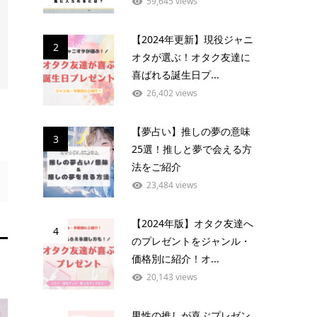
59,645 views
【2024年更新】現役ジャニ
2
オタが選ぶ！オタク友達に
喜ばれる誕生日プ...
26,402 views
【夢占い】推しの夢の意味
3
25選！推しと夢で会える方
法をご紹介
23,484 views
【2024年版】オタク友達へ
4
のプレゼントをジャンル・
価格別に紹介！オ...
20,143 views
男性の推しが喜ぶプレゼン