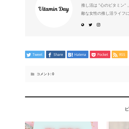
推し活は "心のビタミン
敵な女性の推し活ライフ
Tweet
Share
Hatena
Pocket
RSS
コメント:
0