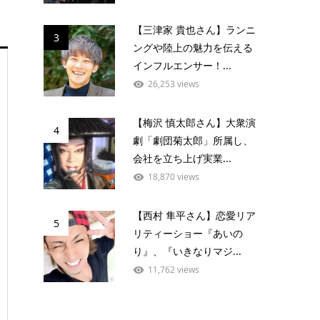
【三津家 貴也さん】ランニ
3
ングや陸上の魅力を伝える
インフルエンサー！...
26,253 views
【梅沢 慎太郎さん】大衆演
4
劇「劇団菊太郎」所属し、
会社を立ち上げ実業...
18,870 views
【西村 隼平さん】恋愛リア
5
リティーショー『あいの
り』、『いきなりマジ...
11,762 views