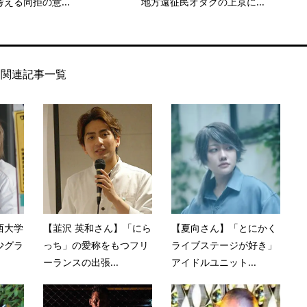
える同拒の意...
地方遠征民オタクの上京に...
関連記事一覧
西大学
【韮沢 英和さん】「にら
【夏向さん】「とにかく
少グラ
っち」の愛称をもつフリ
ライブステージが好き」
ーランスの出張...
アイドルユニット...