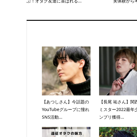
ぶ！オタク友達に喜ばれる...
実体験から考
【あつしさん】今話題の
【長尾 祐さん】関
YouTubeグループに憧れ
ミスター2022最年
SNS活動...
ンプリ獲得...