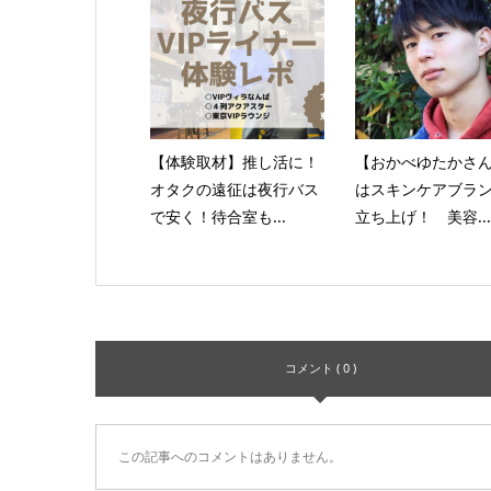
【体験取材】推し活に！
【おかべゆたかさ
オタクの遠征は夜行バス
はスキンケアブラ
で安く！待合室も...
立ち上げ！ 美容...
コメント ( 0 )
この記事へのコメントはありません。