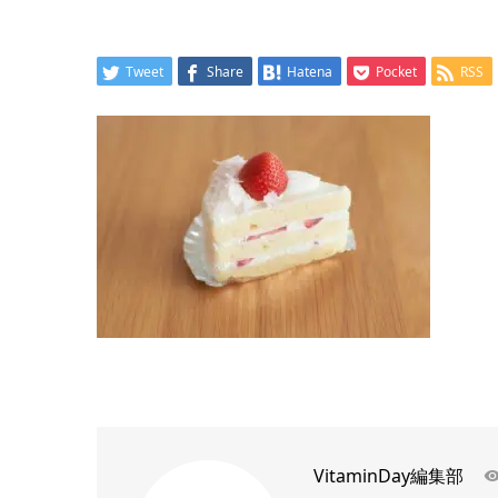
Tweet
Share
Hatena
Pocket
RSS
VitaminDay編集部