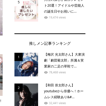
5
ト20選！アイドルや芸能人
の誕生日やお祝いに...
19,474 views
推しメン記事ランキング
【梅沢 光太郎さん】大衆演
1
劇「劇団菊太郎」所属＆実
業家の二足の草鞋で...
78,468 views
【和田 崇太郎さん】
2
youtubeから俳優へ！ホー
ムレス経験あり&#...
！
32,441 views