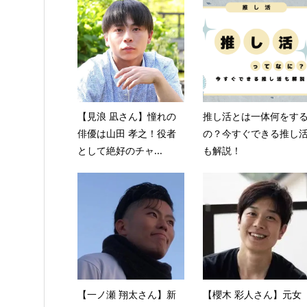
【見浪 凪さん】憧れの
推し活とは一体何をす
俳優は山田 孝之！役者
の？今すぐできる推し
として絶好のチャ...
も解説！
【一ノ瀬 翔太さん】新
【櫻木 彩人さん】元女