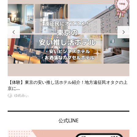


征民オタクの上
【大人ジャニオタ必見】うちわが入る現場用トートバッ
選！...
VitaminDay編集部
公式LINE