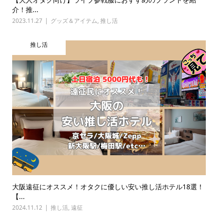
介！推...
2023.11.27
グッズ＆アイテム
,
推し活
推し活
大阪遠征にオススメ！オタクに優しい安い推し活ホテル18選！
【...
2024.11.12
推し活
,
遠征