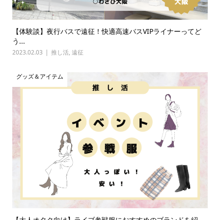
【体験談】夜行バスで遠征！快適高速バスVIPライナーってど
う...
2023.02.03
推し活
,
遠征
グッズ＆アイテム
【大人オタク向け】ライブ参戦服におすすめのブランドを紹