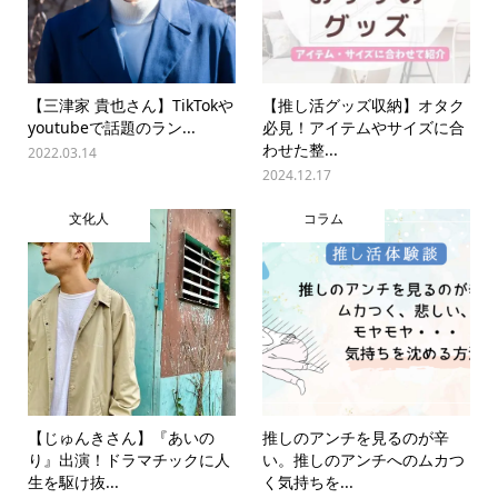
【三津家 貴也さん】TikTokや
【推し活グッズ収納】オタク
youtubeで話題のラン...
必見！アイテムやサイズに合
わせた整...
2022.03.14
2024.12.17
文化人
コラム
【じゅんきさん】『あいの
推しのアンチを見るのが辛
り』出演！ドラマチックに人
い。推しのアンチへのムカつ
生を駆け抜...
く気持ちを...