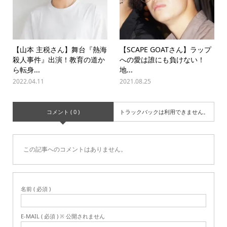
【山本 主税さん】舞台『熱海
【SCAPE GOATさん】ラップ
殺人事件』出演！教育の道か
への愛は誰にも負けない！
ら転身...
地...
2022.04.11
2021.08.25
コメント ( 0 )
トラックバックは利用できません。
この記事へのコメントはありません。
名前 ( 必須 )
E-MAIL ( 必須 ) ※ 公開されません