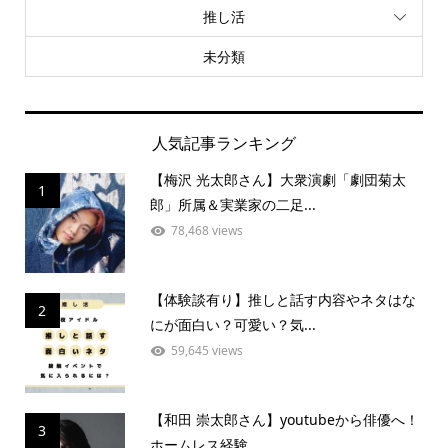
推し活
未分類
人気記事ランキング
【梅沢 光太郎さん】大衆演劇「劇団菊太
1
郎」所属＆実業家の二足...
78,468 views
【体験談有り】推しと話す内容やネタはな
2
にが面白い？可愛い？気...
59,645 views
【和田 崇太郎さん】youtubeから俳優へ！
3
ホームレス経験...