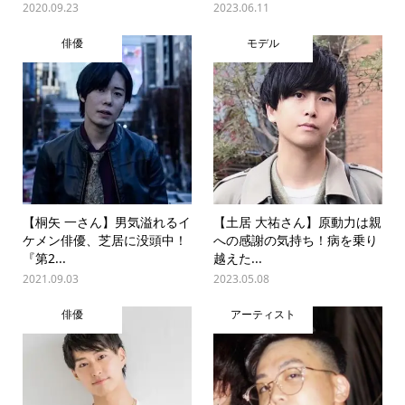
2020.09.23
2023.06.11
俳優
モデル
【桐矢 一さん】男気溢れるイ
【土居 大祐さん】原動力は親
ケメン俳優、芝居に没頭中！
への感謝の気持ち！病を乗り
『第2...
越えた...
2021.09.03
2023.05.08
俳優
アーティスト