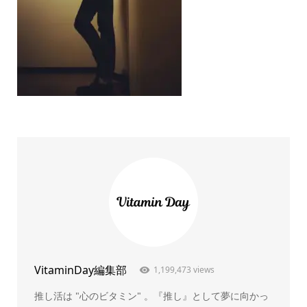
VitaminDay編集部
1,199,473 views
推し活は "心のビタミン" 。『推し』として夢に向かっ