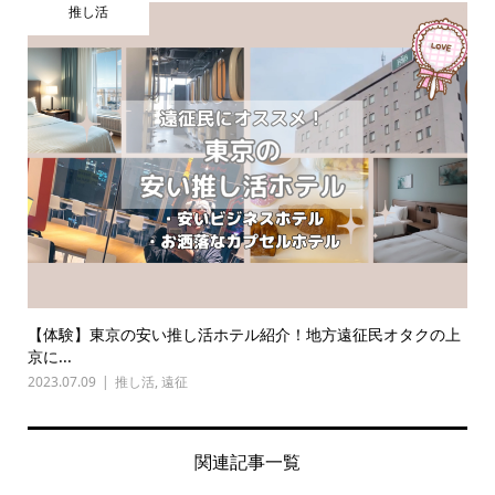
推し活
【体験】東京の安い推し活ホテル紹介！地方遠征民オタクの上
京に...
2023.07.09
推し活
,
遠征
関連記事一覧