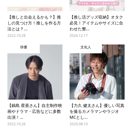
【推しと出会えるかも？】推
【推し活グッズ収納】オタク
しの見つけ方！推しを作る方
必見！アイテムやサイズに合
法とは？...
わせた整...
2022.10.28
2024.12.17
俳優
文化人
【鍋島 星亜さん】自主制作映
【力久 健太さん】優しい写真
画やドラマ・広告などに多数
を撮るカメラマンやラジオ
出演！...
MCとし...
2022.10.26
2020.08.10