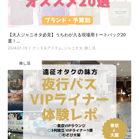
【大人ジャニオタ必見】うちわが入る現場用トートバッグ20
選！...
2024.01.19
グッズ＆アイテム
,
ジャニオタ
,
推し活
推し活