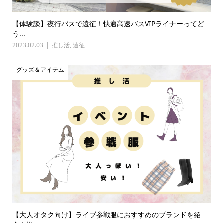
【体験談】夜行バスで遠征！快適高速バスVIPライナーってど
う...
2023.02.03
推し活
,
遠征
グッズ＆アイテム
【大人オタク向け】ライブ参戦服におすすめのブランドを紹