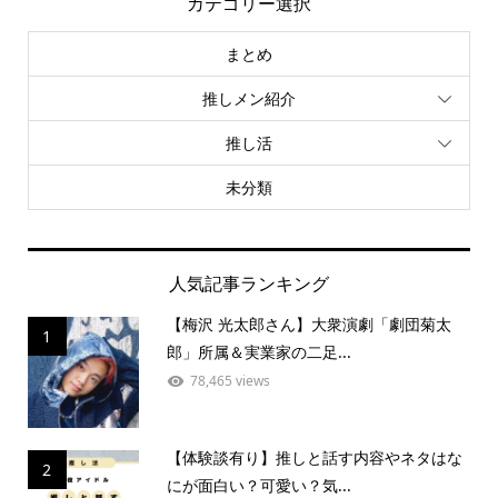
カテゴリー選択
まとめ
推しメン紹介
推し活
未分類
人気記事ランキング
【梅沢 光太郎さん】大衆演劇「劇団菊太
1
郎」所属＆実業家の二足...
78,465 views
【体験談有り】推しと話す内容やネタはな
2
にが面白い？可愛い？気...