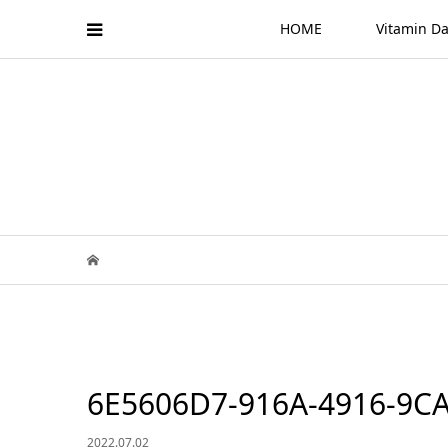
HOME
Vitamin
6E5606D7-916A-4916-9C
2022.07.02