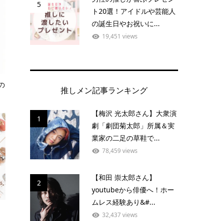
5
ト20選！アイドルや芸能人
の誕生日やお祝いに...
19,451 views
の
推しメン記事ランキング
【梅沢 光太郎さん】大衆演
1
劇「劇団菊太郎」所属＆実
業家の二足の草鞋で...
78,459 views
【和田 崇太郎さん】
2
youtubeから俳優へ！ホー
ムレス経験あり&#...
32,437 views