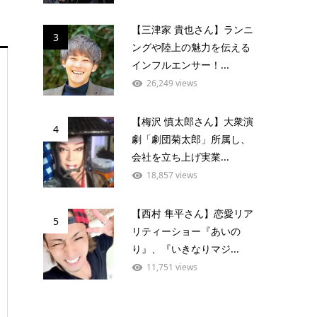
【三津家 貴也さん】ランニ
3
ングや陸上の魅力を伝える
インフルエンサー！...
26,249 views
【梅沢 慎太郎さん】大衆演
4
劇「劇団菊太郎」所属し、
会社を立ち上げ実業...
18,857 views
【西村 隼平さん】恋愛リア
5
リティーショー『あいの
り』、『いきなりマジ...
11,751 views