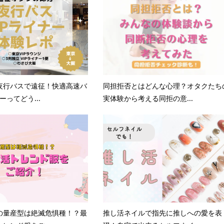
夜行バスで遠征！快適高速バ
同担拒否とはどんな心理？オタクたち
ーってどう...
実体験から考える同拒の意...
の量産型は絶滅危惧種！？最
推し活ネイルで指先に推しへの愛を表