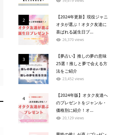
59,619 views
【2024年更新】現役ジャニ
2
オタが選ぶ！オタク友達に
喜ばれる誕生日プ...
26,370 views
【夢占い】推しの夢の意味
3
25選！推しと夢で会える方
法をご紹介
23,452 views
【2024年版】オタク友達へ
4
のプレゼントをジャンル・
価格別に紹介！オ...
20,129 views
男性の推しが喜ぶプレゼン