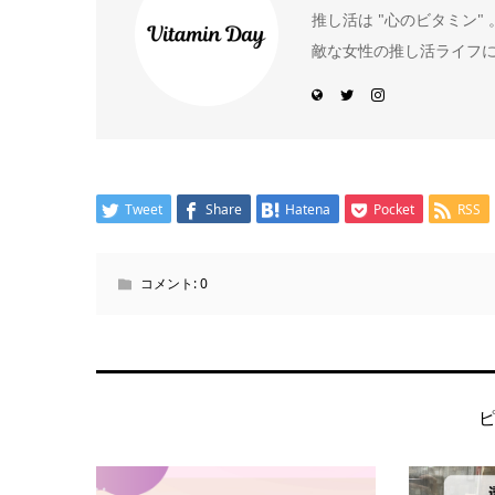
推し活は "心のビタミン
敵な女性の推し活ライフ
Tweet
Share
Hatena
Pocket
RSS
コメント:
0