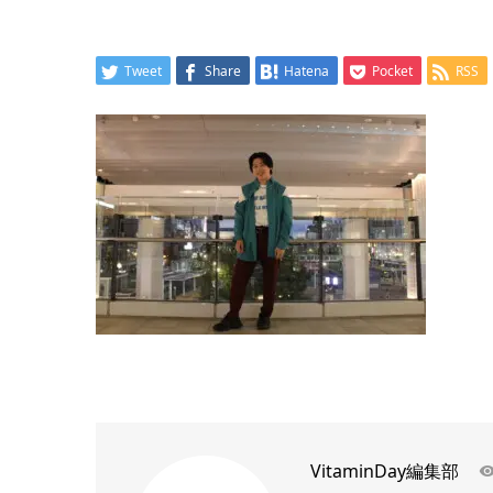
Tweet
Share
Hatena
Pocket
RSS
VitaminDay編集部