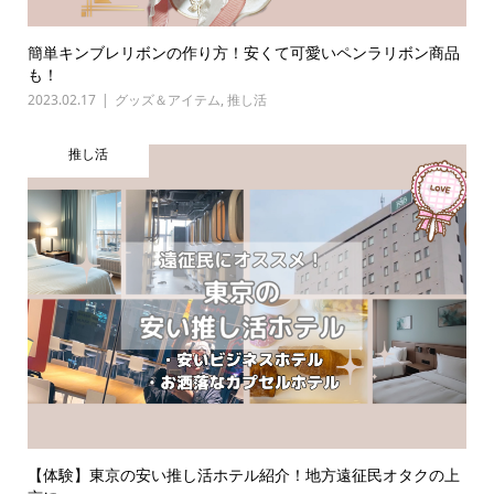
簡単キンブレリボンの作り方！安くて可愛いペンラリボン商品
も！
2023.02.17
グッズ＆アイテム
,
推し活
推し活
【体験】東京の安い推し活ホテル紹介！地方遠征民オタクの上