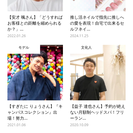
【安才 颯さん】「どうすれば
推し活ネイルで指先に推しへ
お客様との距離を縮められる
の愛を表現！自宅で出来るセ
か？」...
ルフネイ...
2022.01.26
2024.11.25
モデル
文化人
【すぎたに りょうさん】『キ
【益子 達也さん】予約が絶え
ャンパスコレクション』出
ない月額制ヘッドスパ！フリ
場！努力...
ーラン...
2021.01.06
2020.10.09