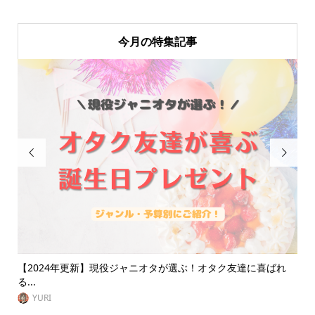
今月の特集記事


別
【2024年更新】現役ジャニオタが選ぶ！オタク友達に喜ばれ
【
る...
イエ.
YURI