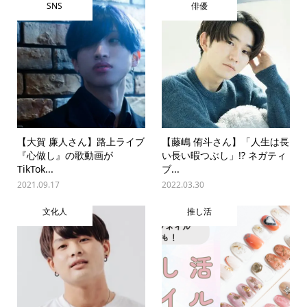
SNS
俳優
【大賀 廉人さん】路上ライブ
【藤嶋 侑斗さん】「人生は長
『心做し』の歌動画が
い長い暇つぶし」!? ネガティ
TikTok...
ブ...
2021.09.17
2022.03.30
文化人
推し活