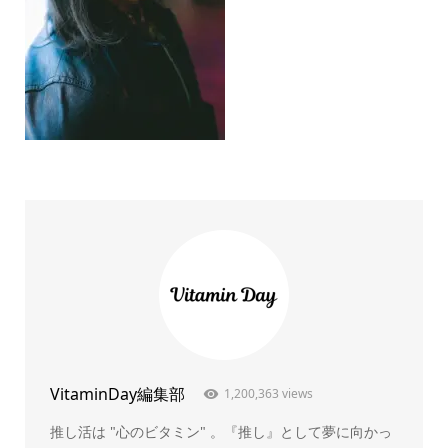
VitaminDay編集部
1,200,363 views
推し活は "心のビタミン" 。『推し』として夢に向かっ