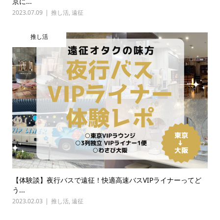
京に...
2023.07.09
推し活
,
遠征
推し活
【体験談】夜行バスで遠征！快適高速バスVIPライナーってど
う...
2023.02.03
推し活
,
遠征