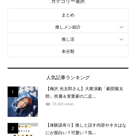
カテゴリー選択
まとめ
推しメン紹介
推し活
未分類
人気記事ランキング
【梅沢 光太郎さん】大衆演劇「劇団菊太
1
郎」所属＆実業家の二足...
78,469 views
【体験談有り】推しと話す内容やネタはな
2
にが面白い？可愛い？気...