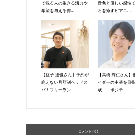
で観る人の生きる活力や
音色と優しい感性
希望を与える俳...
ろを癒すピアニ...
【益子 達也さん】予約が
【高橋 輝仁さん】
絶えない月額制ヘッドス
イダーの主演を目指
パ！フリーラン...
歳！ ポジテ...
コメント ( 0 )