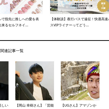
ルで指先に推しへの愛を表
【体験談】夜行バスで遠征！快適高速
来るセルフネイ...
スVIPライナーってどう...
関連記事一覧
美しい
【岡山 幸樹さん】「芸能
【UGさん】アマゾンか