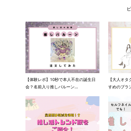
【体験レポ】10秒で本人不在の誕生日
【大人オタ
会？名前入り推しバルーン...
すめのブラン