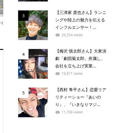
【三津家 貴也さん】ランニ
3
ングや陸上の魅力を伝える
バ
インフルエンサー！...
26,254 views
【梅沢 慎太郎さん】大衆演
4
劇「劇団菊太郎」所属し、
会社を立ち上げ実業...
18,871 views
【西村 隼平さん】恋愛リア
5
リティーショー『あいの
り』、『いきなりマジ...
11,768 views