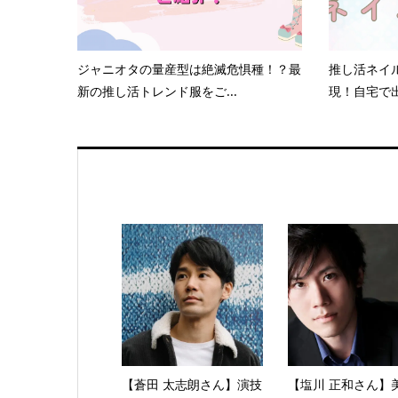
ジャニオタの量産型は絶滅危惧種！？最
推し活ネイ
新の推し活トレンド服をご...
現！自宅で出
【蒼田 太志朗さん】演技
【塩川 正和さん】