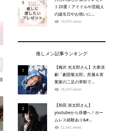
5
ト20選！アイドルや芸能人
の誕生日やお祝いに...
19,479 views
推しメン記事ランキング
【梅沢 光太郎さん】大衆演
1
劇「劇団菊太郎」所属＆実
現
業家の二足の草鞋で...
78,470 views
【和田 崇太郎さん】
2
youtubeから俳優へ！ホー
ムレス経験あり&#...
32,442 views