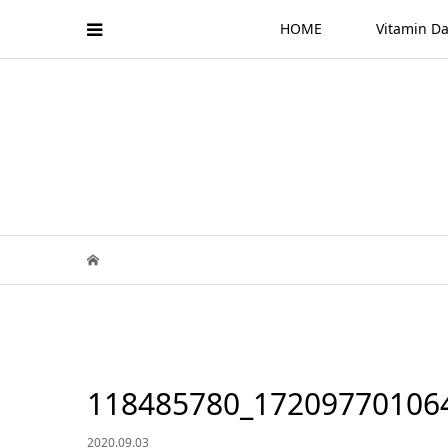
HOME
Vitamin
118485780_17209770106
2020.09.03