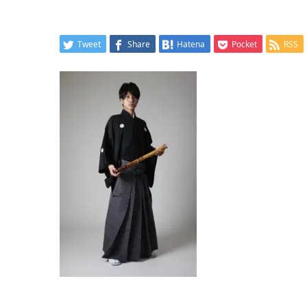
Tweet
Share
Hatena
Pocket
RSS