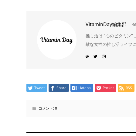
VitaminDay編集部
推し活は "心のビタミン
敵な女性の推し活ライフ
Tweet
Share
Hatena
Pocket
RSS
コメント:
0