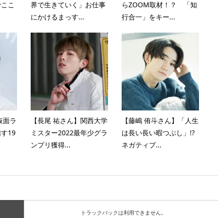
でここ
界で生きていく」お仕事
らZOOM取材！？ 「知
にかけるまっす...
行合一」をキー...
仮面ラ
【長尾 祐さん】関西大学
【藤嶋 侑斗さん】「人生
す19
ミスター2022最年少グラ
は長い長い暇つぶし」!?
ンプリ獲得...
ネガティブ...
トラックバックは利用できません。