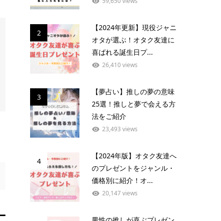
59,650 views
【2024年更新】現役ジャニ
2
オタが選ぶ！オタク友達に
喜ばれる誕生日プ...
26,410 views
【夢占い】推しの夢の意味
3
25選！推しと夢で会える方
法をご紹介
23,493 views
【2024年版】オタク友達へ
4
のプレゼントをジャンル・
価格別に紹介！オ...
20,147 views
男性の推しが喜ぶプレゼン