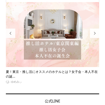


子会・本人不在
ジャニオタの量産型は絶滅危惧種！？最新の推し活トレ
をご...
VitaminDay編集部
公式LINE