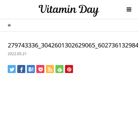
279743336_3042601302629065_60273613298
2022.05.21