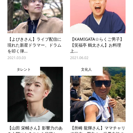
【よぴきさん】ライブ配信に
【KAMIGATA☆らくご男子】
現れた新星ドラマー、ドラム
【笑福亭 鶴太さん】お料理
を叩く弾...
上...
2021.03.03
2021.06.02
タレント
文化人
【山田 栄輔さん】影響力のあ
【所崎 龍輝さん】ママチャリ