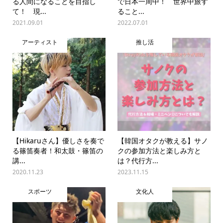
る人間になることを目指し
で日本一周中！ 世界中旅す
て！ 現...
ること...
2021.09.01
2022.07.01
アーティスト
推し活
【Hikaruさん】優しさを奏で
【韓国オタクが教える】サノ
る篠笛奏者！和太鼓・篠笛の
クの参加方法と楽しみ方と
講...
は？代行方...
2020.11.23
2023.11.15
スポーツ
文化人