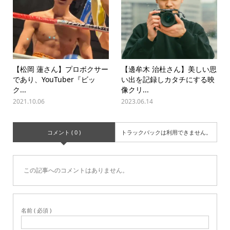
【松岡 蓮さん】プロボクサー
【邊牟木 治杜さん】美しい思
であり、YouTuber『ビッ
い出を記録しカタチにする映
ク...
像クリ...
2021.10.06
2023.06.14
コメント ( 0 )
トラックバックは利用できません。
この記事へのコメントはありません。
名前 ( 必須 )