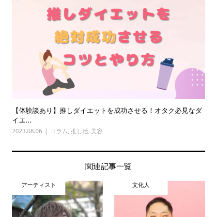
【体験談あり】推しダイエットを成功させる！オタク必見なダ
イエ...
2023.08.06
コラム
,
推し活
,
美容
関連記事一覧
アーティスト
文化人