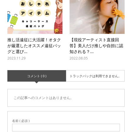
推し活遠征に大活躍！オタク
【現役アーティスト直接回
が厳選したオススメ遠征バッ
答】美人だけ推しや自担に認
グと選び...
知される？...
2023.11.29
2022.08.05
コメント ( 0 )
トラックバックは利用できません。
この記事へのコメントはありません。
名前 ( 必須 )