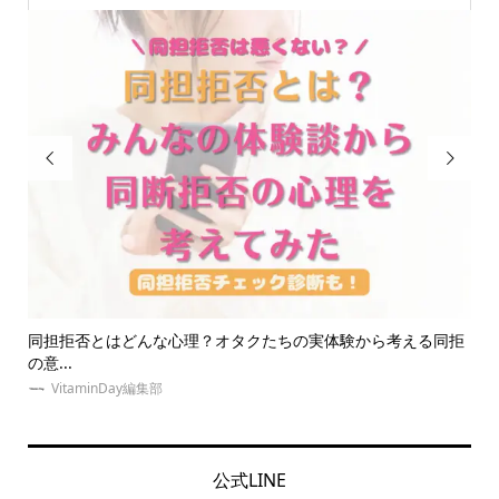


ら考える同拒
推し活ネイルで指先に推しへの愛を表現！自宅で出来るセ
ネイ...
VitaminDay編集部
公式LINE