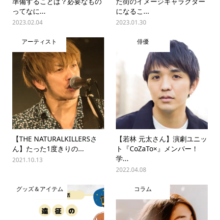
準備することは？必要なもの
た街のイメージキャラクター
ってなに...
になるこ...
2023.02.04
2023.01.30
アーティスト
俳優
【THE NATURALKILLERSさ
【若林 元太さん】演劇ユニッ
ん】たった1度きりの...
ト『CoZaTo×』メンバー！
学...
2021.10.13
2022.04.08
グッズ＆アイテム
コラム