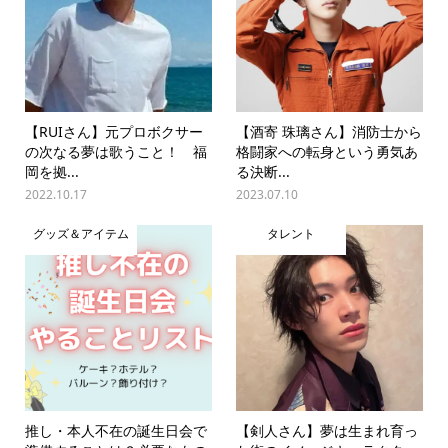
【RUIさん】元プロボクサー
【酒寄 珠璃さん】消防士から
の次なる夢は歌うこと！ 福
格闘家への転身という勇気あ
岡を拠...
る決断...
2022.10.17
2023.07.10
グッズ＆アイテム
タレント
推し・本人不在の誕生日会で
【剣人さん】夢は生まれ育っ