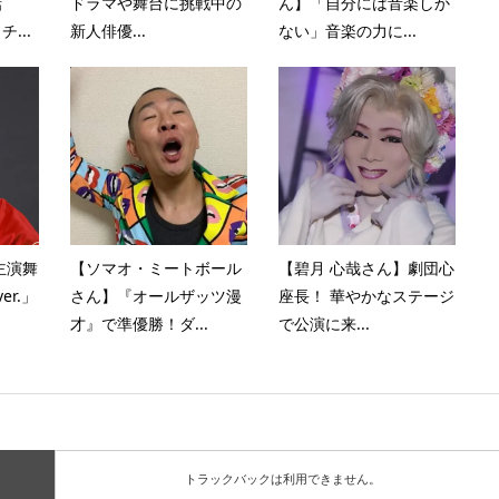
話
ドラマや舞台に挑戦中の
ん】「自分には音楽しか
...
新人俳優...
ない」音楽の力に...
主演舞
【ソマオ・ミートボール
【碧月 心哉さん】劇団心
er.」
さん】『オールザッツ漫
座長！ 華やかなステージ
才』で準優勝！ダ...
で公演に来...
トラックバックは利用できません。