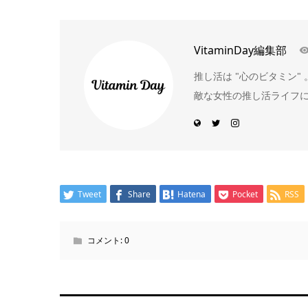
VitaminDay編集部
推し活は "心のビタミン
敵な女性の推し活ライフ
Tweet
Share
Hatena
Pocket
RSS
コメント:
0