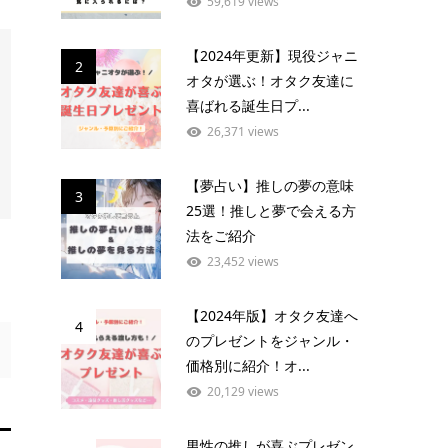
59,619 views
【2024年更新】現役ジャニ
2
オタが選ぶ！オタク友達に
喜ばれる誕生日プ...
26,371 views
【夢占い】推しの夢の意味
3
25選！推しと夢で会える方
法をご紹介
23,452 views
【2024年版】オタク友達へ
4
のプレゼントをジャンル・
価格別に紹介！オ...
20,129 views
男性の推しが喜ぶプレゼン