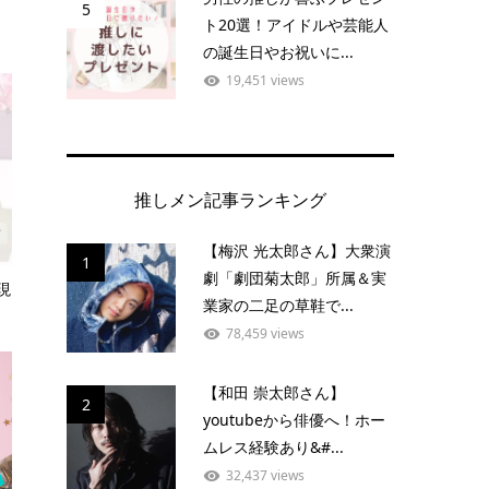
5
ト20選！アイドルや芸能人
の誕生日やお祝いに...
19,451 views
推しメン記事ランキング
【梅沢 光太郎さん】大衆演
1
劇「劇団菊太郎」所属＆実
現
業家の二足の草鞋で...
78,459 views
【和田 崇太郎さん】
2
youtubeから俳優へ！ホー
ムレス経験あり&#...
32,437 views