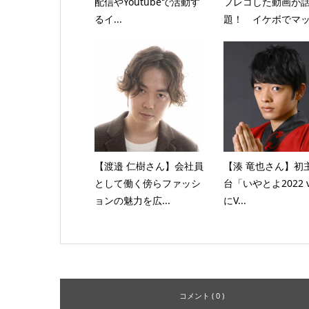
配信やYoutubeで活動す
フレコした動画が
るイ...
題！ イケボでマッチ
【渡邉 仁樹さん】会社員
【湊 竜也さん】初
として働く傍らファッシ
台「いやとよ2022 v
ョンの魅力を広...
にV...
コメント ( 0 )