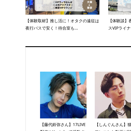
【体験取材】推し活に！オタクの遠征は
【体験談】
夜行バスで安く！待合室も...
スVIPライナ
【藤代鈴弥さん】17LIVE
【しんぐんさん】