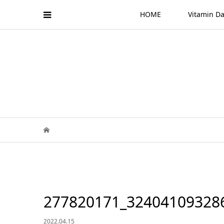
HOME
Vitamin
277820171_32404109328
2022.04.15