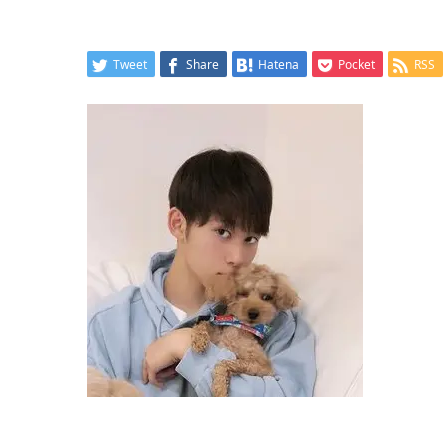
Tweet
Share
Hatena
Pocket
RSS