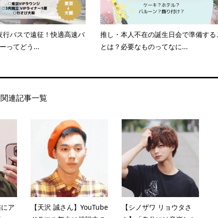
夜行バスで遠征！快適高速バ
推し・本人不在の誕生日会で準備する
ーってどう...
とは？必要なものってなに...
関連記事一覧
猫にア
【天沢 誠さん】YouTube
【シノザワ リョウタさ