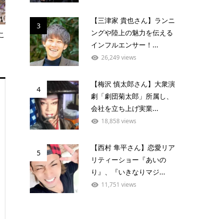
【三津家 貴也さん】ランニ
3
ングや陸上の魅力を伝える
こ
インフルエンサー！...
26,249 views
【梅沢 慎太郎さん】大衆演
4
劇「劇団菊太郎」所属し、
会社を立ち上げ実業...
18,858 views
【西村 隼平さん】恋愛リア
5
リティーショー『あいの
り』、『いきなりマジ...
11,751 views