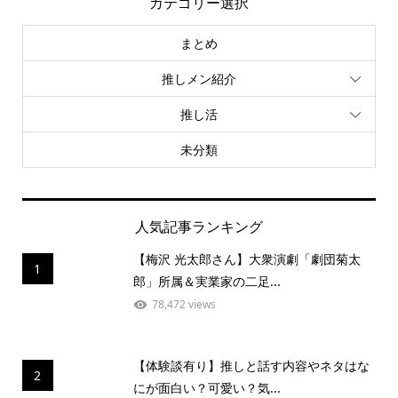
カテゴリー選択
まとめ
推しメン紹介
推し活
未分類
人気記事ランキング
【梅沢 光太郎さん】大衆演劇「劇団菊太
1
郎」所属＆実業家の二足...
78,472 views
【体験談有り】推しと話す内容やネタはな
2
にが面白い？可愛い？気...