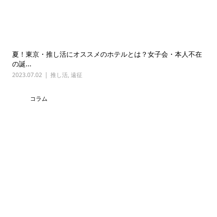
夏！東京・推し活にオススメのホテルとは？女子会・本人不在
の誕...
2023.07.02
推し活
,
遠征
コラム