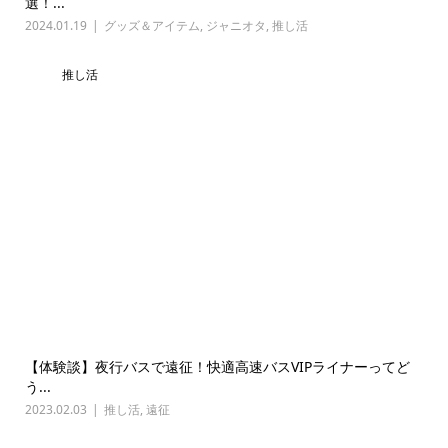
選！...
2024.01.19
グッズ＆アイテム
,
ジャニオタ
,
推し活
推し活
【体験談】夜行バスで遠征！快適高速バスVIPライナーってど
う...
2023.02.03
推し活
,
遠征