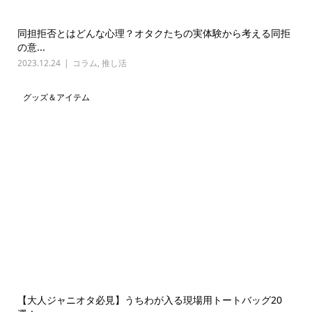
同担拒否とはどんな心理？オタクたちの実体験から考える同拒
の意...
2023.12.24
コラム
,
推し活
グッズ＆アイテム
【大人ジャニオタ必見】うちわが入る現場用トートバッグ20