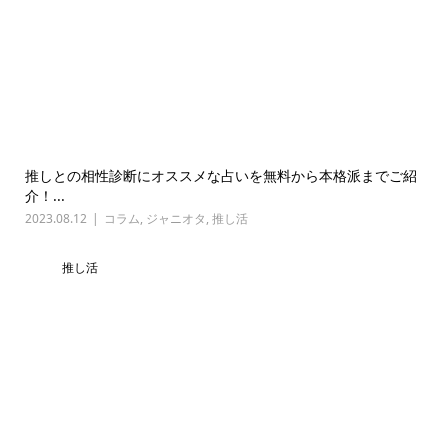
推しとの相性診断にオススメな占いを無料から本格派までご紹
介！...
2023.08.12
コラム
,
ジャニオタ
,
推し活
推し活