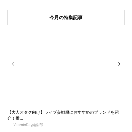
今月の特集記事


0
【大人オタク向け】ライブ参戦服におすすめのブランドを紹
【
介！推...
京に.
VitaminDay編集部