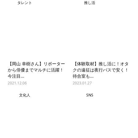
タレント
推し活
【岡山 幸樹さん】リポーター
【体験取材】推し活に！オタ
から俳優までマルチに活躍！
クの遠征は夜行バスで安く！
今注目...
待合室も...
2021.12.06
2023.01.27
文化人
SNS