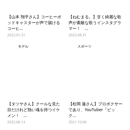
【山本 翔平さん】コーヒーポ
【ねむまる。】甘く綺麗な歌
ッドキャスターが声で届ける
声が素敵な歌うインスタグラ
コーヒ...
マー！ ...
2022.01.31
2022.08.31
モデル
スポーツ
【タツヤさん】クールな見た
【松岡 蓮さん】プロボクサー
目だけれど熱い魂を持つイケ
であり、YouTuber『ビッ
メン！ ...
ク...
2022.06.13
2021.10.06