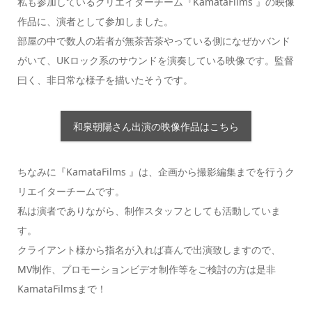
私も参加しているクリエイターチーム『KamataFilms 』の映像
作品に、演者として参加しました。
部屋の中で数人の若者が無茶苦茶やっている側になぜかバンド
がいて、UKロック系のサウンドを演奏している映像です。監督
曰く、非日常な様子を描いたそうです。
和泉朝陽さん出演の映像作品はこちら
ちなみに『KamataFilms 』は、企画から撮影編集までを行うク
リエイターチームです。
私は演者でありながら、制作スタッフとしても活動していま
す。
クライアント様から指名が入れば喜んで出演致しますので、
MV制作、プロモーションビデオ制作等をご検討の方は是非
KamataFilmsまで！