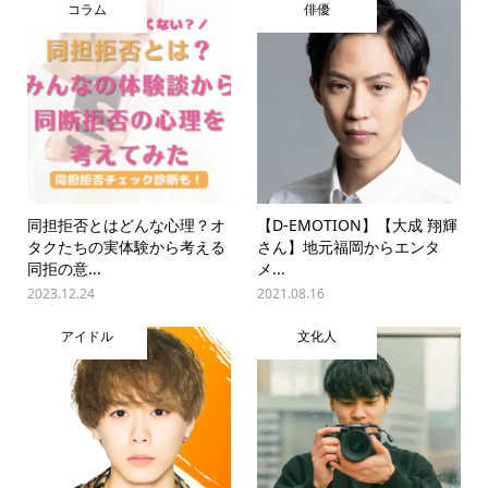
コラム
俳優
同担拒否とはどんな心理？オ
【D-EMOTION】【大成 翔輝
タクたちの実体験から考える
さん】地元福岡からエンタ
同拒の意...
メ...
2023.12.24
2021.08.16
アイドル
文化人