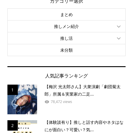
カテゴリー選択
まとめ
推しメン紹介
推し活
未分類
人気記事ランキング
【梅沢 光太郎さん】大衆演劇「劇団菊太
1
郎」所属＆実業家の二足...
78,472 views
【体験談有り】推しと話す内容やネタはな
2
にが面白い？可愛い？気...