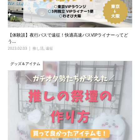
【体験談】夜行バスで遠征！快適高速バスVIPライナーってど
う...
2023.02.03
推し活
,
遠征
グッズ＆アイテム