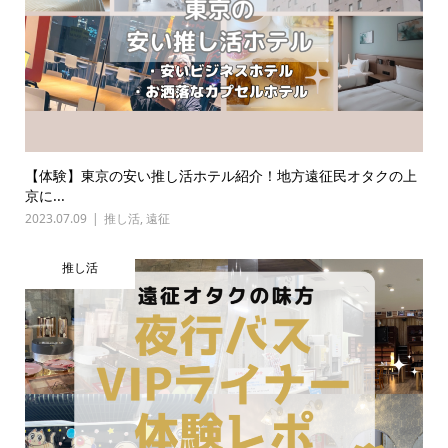
【体験】東京の安い推し活ホテル紹介！地方遠征民オタクの上
京に...
2023.07.09
推し活
,
遠征
推し活