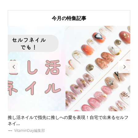
今月の特集記事


来るセルフ
簡単キンブレリボンの作り方！安くて可愛いペンラリボン
も！
ゆめみぃ