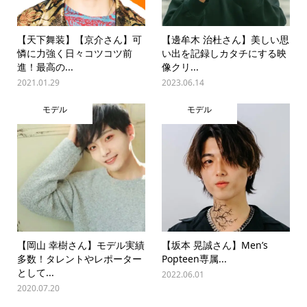
【天下舞装】【京介さん】可
【邊牟木 治杜さん】美しい思
憐に力強く日々コツコツ前
い出を記録しカタチにする映
進！最高の...
像クリ...
2021.01.29
2023.06.14
モデル
モデル
【岡山 幸樹さん】モデル実績
【坂本 晃誠さん】Men’s
多数！タレントやレポーター
Popteen専属...
として...
2022.06.01
2020.07.20