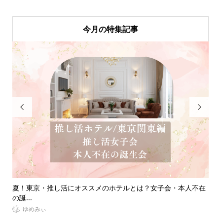
今月の特集記事


不在
推し活ネイルで指先に推しへの愛を表現！自宅で出来るセルフ
大
ネイ...
【..
VitaminDay編集部