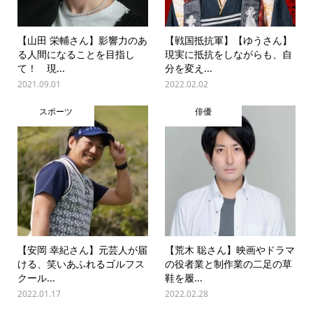
【山田 栄輔さん】影響力のあ
【戦国抵抗軍】【ゆうさん】
る人間になることを目指し
現実に抵抗をしながらも、自
て！ 現...
分を変え...
2021.09.01
2022.02.02
スポーツ
俳優
【安岡 幸紀さん】元芸人が届
【荒木 聡さん】映画やドラマ
ける、笑いあふれるゴルフス
の役者業と制作業の二足の草
クール...
鞋を履...
2022.01.17
2022.02.28