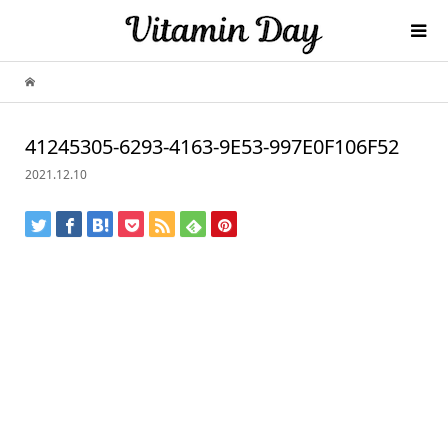
41245305-6293-4163-9E53-997E0F106F52
2021.12.10