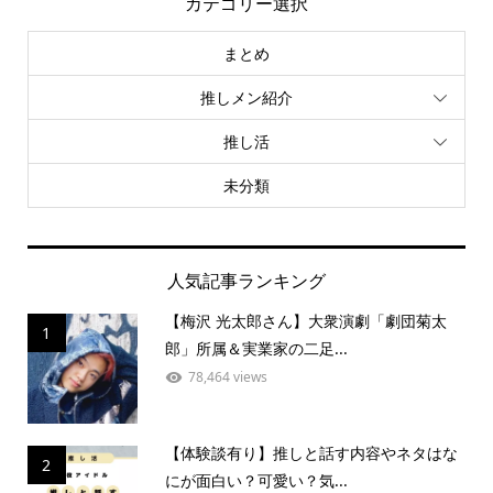
カテゴリー選択
まとめ
推しメン紹介
推し活
未分類
人気記事ランキング
【梅沢 光太郎さん】大衆演劇「劇団菊太
1
郎」所属＆実業家の二足...
78,464 views
【体験談有り】推しと話す内容やネタはな
2
にが面白い？可愛い？気...