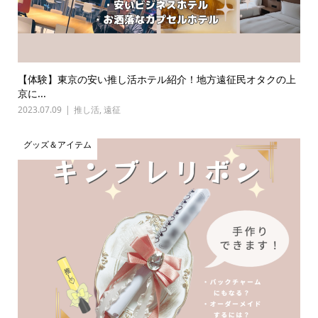
【体験】東京の安い推し活ホテル紹介！地方遠征民オタクの上
京に...
2023.07.09
推し活
,
遠征
グッズ＆アイテム