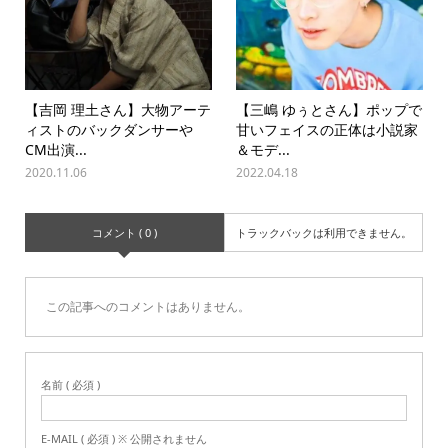
【吉岡 理土さん】大物アーテ
【三嶋 ゆぅとさん】ポップで
ィストのバックダンサーや
甘いフェイスの正体は小説家
CM出演...
＆モデ...
2020.11.06
2022.04.18
コメント ( 0 )
トラックバックは利用できません。
この記事へのコメントはありません。
名前 ( 必須 )
E-MAIL ( 必須 ) ※ 公開されません