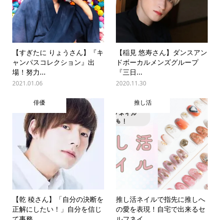
【すぎたに りょうさん】『キ
【稲見 悠寿さん】ダンスアン
ャンパスコレクション』出
ドボーカルメンズグループ
場！努力...
『三日...
2021.01.06
2020.11.30
俳優
推し活
【乾 稜さん】「自分の決断を
推し活ネイルで指先に推しへ
正解にしたい！」自分を信じ
の愛を表現！自宅で出来るセ
て事務...
ルフネイ...