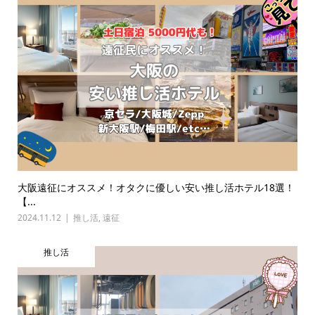
大阪遠征にオススメ！オタクに優しい安い推し活ホテル18選！
【...
2024.11.12
推し活
,
遠征
推し活