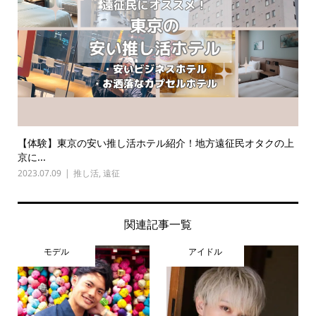
【体験】東京の安い推し活ホテル紹介！地方遠征民オタクの上
京に...
2023.07.09
推し活
,
遠征
関連記事一覧
モデル
アイドル