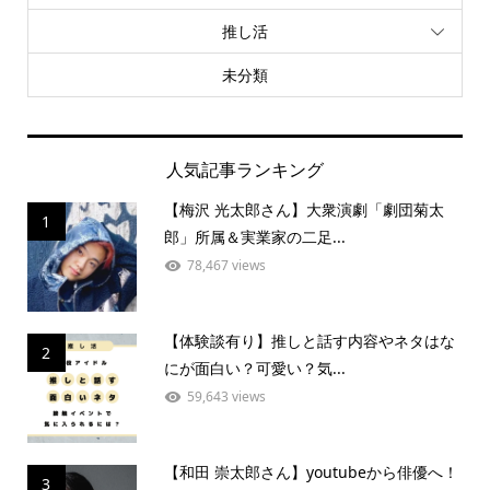
推し活
未分類
人気記事ランキング
【梅沢 光太郎さん】大衆演劇「劇団菊太
1
郎」所属＆実業家の二足...
78,467 views
【体験談有り】推しと話す内容やネタはな
2
にが面白い？可愛い？気...
59,643 views
【和田 崇太郎さん】youtubeから俳優へ！
3