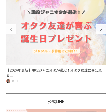


ぶ！オタク友達に喜ばれ
【祭壇とは？】オタク必見！推しの祭壇の作
ッズ...
VitaminDay編集部
公式LINE