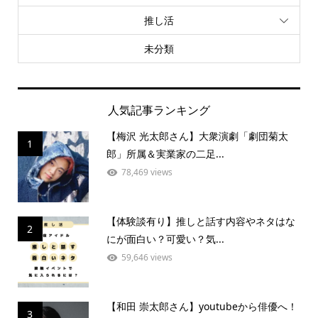
推し活
未分類
人気記事ランキング
【梅沢 光太郎さん】大衆演劇「劇団菊太
1
郎」所属＆実業家の二足...
78,469 views
【体験談有り】推しと話す内容やネタはな
2
にが面白い？可愛い？気...
59,646 views
【和田 崇太郎さん】youtubeから俳優へ！
3