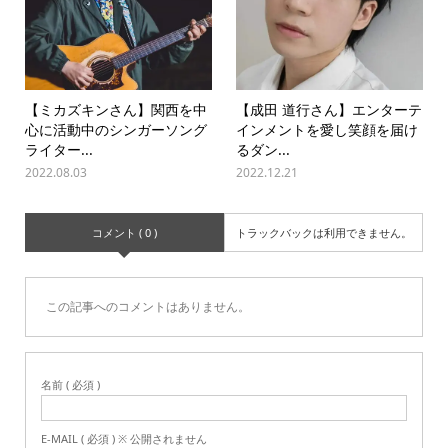
【ミカズキンさん】関西を中
【成田 道行さん】エンターテ
心に活動中のシンガーソング
インメントを愛し笑顔を届け
ライター...
るダン...
2022.08.03
2022.12.21
コメント ( 0 )
トラックバックは利用できません。
この記事へのコメントはありません。
名前 ( 必須 )
E-MAIL ( 必須 ) ※ 公開されません