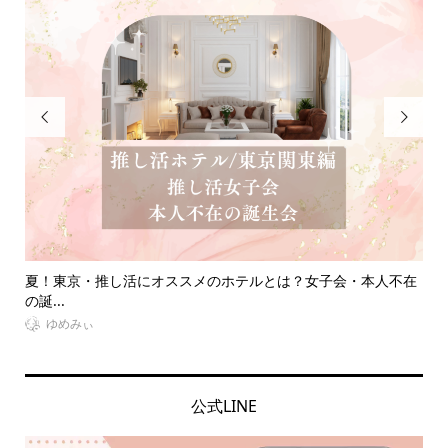


人不在
推し・本人不在の誕生日会で準備することは？必要なものって
なに...
ン
VitaminDay編集部
公式LINE