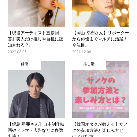
【現役アーティスト直接回
【岡山 幸樹さん】リポーター
答】美人だけ推しや自担に認
から俳優までマルチに活躍！
知される？...
今注目...
2022.08.05
2021.12.08
俳優
推し活
【鍋島 星亜さん】自主制作映
【韓国オタクが教える】サノ
画やドラマ・広告などに多数
クの参加方法と楽しみ方と
出演！...
は？代行方...