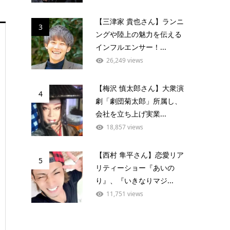
【三津家 貴也さん】ランニ
3
ングや陸上の魅力を伝える
インフルエンサー！...
26,249 views
【梅沢 慎太郎さん】大衆演
4
劇「劇団菊太郎」所属し、
会社を立ち上げ実業...
18,857 views
【西村 隼平さん】恋愛リア
5
リティーショー『あいの
り』、『いきなりマジ...
11,751 views