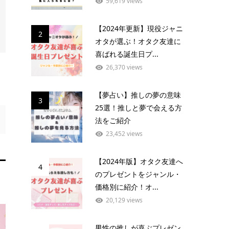
59,619 views
【2024年更新】現役ジャニ
2
オタが選ぶ！オタク友達に
喜ばれる誕生日プ...
26,370 views
【夢占い】推しの夢の意味
3
25選！推しと夢で会える方
法をご紹介
23,452 views
【2024年版】オタク友達へ
4
のプレゼントをジャンル・
価格別に紹介！オ...
20,129 views
男性の推しが喜ぶプレゼン