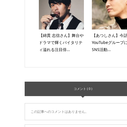
【綿貫 志信さん】舞台や
【あつしさん】今
ドラマで輝くバイタリテ
YouTubeグループ
ィ溢れる注目俳...
SNS活動...
コメント ( 0 )
この記事へのコメントはありません。