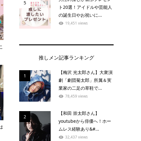
5
ト20選！アイドルや芸能人
の誕生日やお祝いに...
19,451 views
こ
推しメン記事ランキング
【梅沢 光太郎さん】大衆演
1
劇「劇団菊太郎」所属＆実
業家の二足の草鞋で...
78,459 views
【和田 崇太郎さん】
2
youtubeから俳優へ！ホー
は
ムレス経験あり&#...
32,437 views