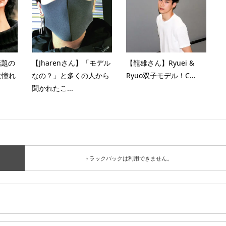
話題の
【Jharenさん】「モデル
【龍雄さん】Ryuei &
に憧れ
なの？」と多くの人から
Ryuo双子モデル！C...
聞かれたこ...
トラックバックは利用できません。