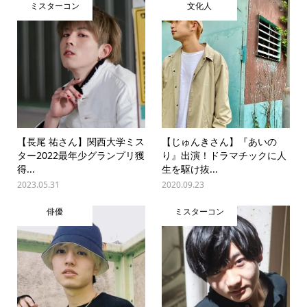
ミスターコン
文化人
【長尾 祐さん】関西大学ミス
【じゅんきさん】『あいの
ター2022最年少グランプリ獲
り』出演！ドラマチックに人
得...
生を駆け抜...
2023.05.31
2020.09.23
俳優
ミスターコン