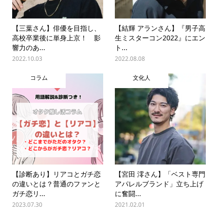
【三葉さん】俳優を目指し、
【結輝 アランさん】『男子高
高校卒業後に単身上京！ 影
生ミスターコン2022』にエン
響力のあ...
ト...
2022.10.03
2022.08.08
コラム
文化人
【診断あり】リアコとガチ恋
【宮田 澪さん】「ベスト専門
の違いとは？普通のファンと
アパレルブランド」立ち上げ
ガチ恋リ...
に奮闘...
2023.07.30
2021.02.01