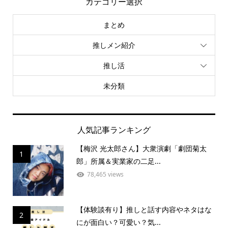
カテゴリー選択
まとめ
推しメン紹介
推し活
未分類
人気記事ランキング
【梅沢 光太郎さん】大衆演劇「劇団菊太
1
郎」所属＆実業家の二足...
78,465 views
【体験談有り】推しと話す内容やネタはな
2
にが面白い？可愛い？気...