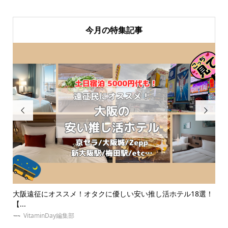
今月の特集記事


選！
推し・本人不在の誕生日会で準備することは？必要なものって
【
なに...
イエ.
VitaminDay編集部