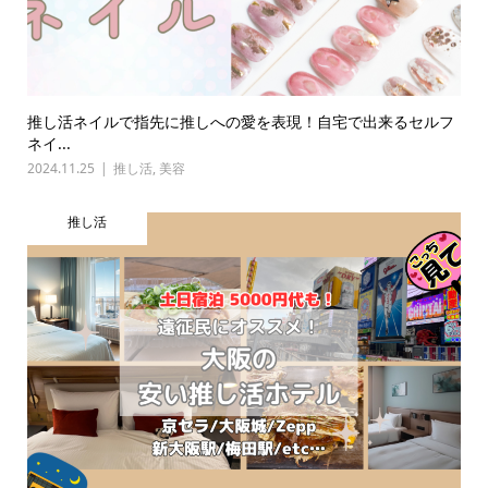
推し活ネイルで指先に推しへの愛を表現！自宅で出来るセルフ
ネイ...
2024.11.25
推し活
,
美容
推し活