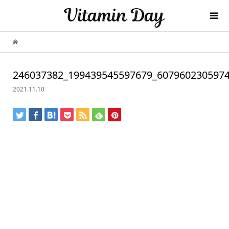
246037382_199439545597679_607960230597
2021.11.10