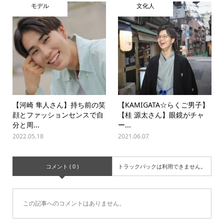
モデル
文化人
【河崎 隼人さん】持ち前の笑
【KAMIGATA☆らくご男子】
顔とファッションセンスで自
【桂 源太さん】眼鏡がチャ
分と周...
ー...
2022.05.18
2021.06.07
コメント ( 0 )
トラックバックは利用できません。
この記事へのコメントはありません。