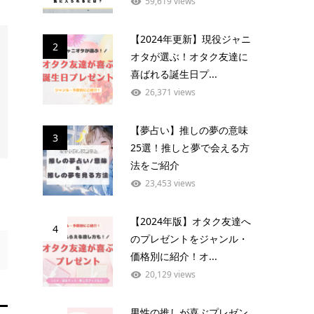
59,619 views
【2024年更新】現役ジャニ
2
オタが選ぶ！オタク友達に
喜ばれる誕生日プ...
26,371 views
【夢占い】推しの夢の意味
3
25選！推しと夢で会える方
法をご紹介
23,453 views
【2024年版】オタク友達へ
4
のプレゼントをジャンル・
価格別に紹介！オ...
20,129 views
男性の推しが喜ぶプレゼン