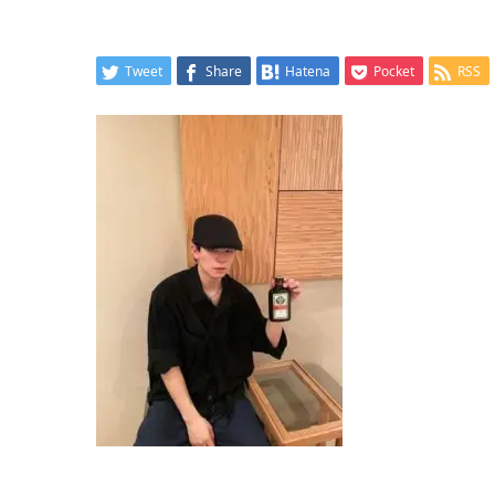
Tweet
Share
Hatena
Pocket
RSS