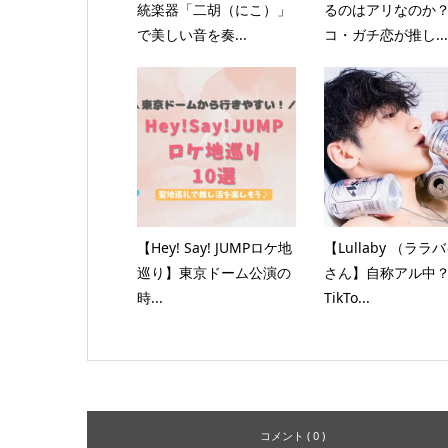
統楽器「二胡（にこ）」
るのはアリなのか
で美しい音を奏...
コ・ガチ恋が推し...
【Hey! Say! JUMPロケ地
【Lullaby （ララ
巡り】東京ドーム公演の
さん】自称アル中
時...
TikTo...
コメント ( 0 )