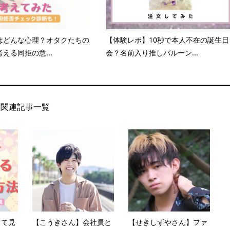
はどんな心理？オタクたちの
【体験レポ】10秒で本人不在の誕生日
える同拒の意...
会？名前入り推しバルーン...
関連記事一覧
して見
【こうきさん】会社員と
【せきしずやさん】ファ