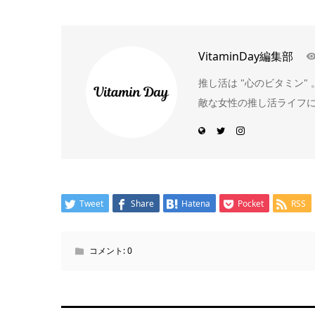
VitaminDay編集部
推し活は "心のビタミン
敵な女性の推し活ライフ
Tweet
Share
Hatena
Pocket
RSS
コメント:
0