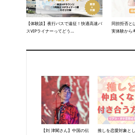
【体験談】夜行バスで遠征！快適高速バ
同担拒否と
スVIPライナーってどう...
実体験から考
【刘 津閣さん】中国の伝
推しを恋愛対象と