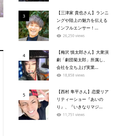
【三津家 貴也さん】ランニ
3
ングや陸上の魅力を伝える
インフルエンサー！...
26,250 views
【梅沢 慎太郎さん】大衆演
4
劇「劇団菊太郎」所属し、
会社を立ち上げ実業...
18,858 views
【西村 隼平さん】恋愛リア
5
リティーショー『あいの
り』、『いきなりマジ...
11,751 views