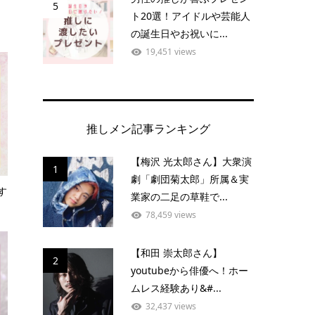
5
ト20選！アイドルや芸能人
の誕生日やお祝いに...
19,451 views
推しメン記事ランキング
【梅沢 光太郎さん】大衆演
1
劇「劇団菊太郎」所属＆実
す
業家の二足の草鞋で...
78,459 views
【和田 崇太郎さん】
2
youtubeから俳優へ！ホー
ムレス経験あり&#...
32,437 views