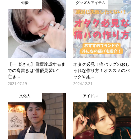
俳優
グッズ＆アイテム
【一 楽さん】目標達成するま
オタク必見！痛バッグのおし
での肩書きは“俳優見習い”
ゃれな作り方！オススメのバ
亡き...
ックや組...
2021.07.19
2024.12.21
文化人
アイドル