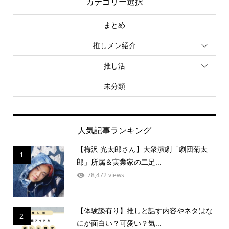
カテゴリー選択
まとめ
推しメン紹介
推し活
未分類
人気記事ランキング
【梅沢 光太郎さん】大衆演劇「劇団菊太
1
郎」所属＆実業家の二足...
78,472 views
【体験談有り】推しと話す内容やネタはな
2
にが面白い？可愛い？気...