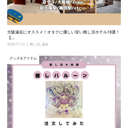
大阪遠征にオススメ！オタクに優しい安い推し活ホテル18選！
【...
2024.11.12
推し活
,
遠征
グッズ＆アイテム