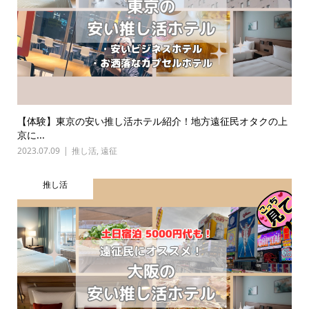
【体験】東京の安い推し活ホテル紹介！地方遠征民オタクの上
京に...
2023.07.09
推し活
,
遠征
推し活