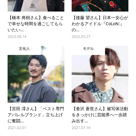
【橋本 将樹さん】食べること
【後藤 望さん】日本一女心が
で幸せな時間を過ごしてもら
わかるアイドル『CoLoN:』
いたい...
の...
2023.08.14
2022.05.27
文化人
モデル
【宮田 澪さん】「ベスト専門
【沓沢 蒼世さん】被写体活動
アパレルブランド」立ち上げ
をきっかけに芸能界へ一歩踏
に奮闘...
み出す...
2021.02.01
2021.07.16