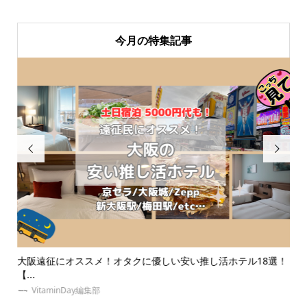
今月の特集記事


別
大阪遠征にオススメ！オタクに優しい安い推し活ホテル18選！
【
【...
イエ.
VitaminDay編集部