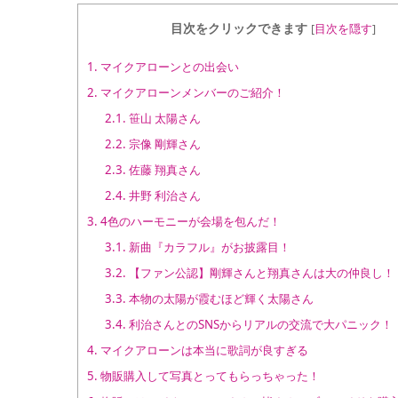
目次をクリックできます
[
目次を隠す
]
1.
マイクアローンとの出会い
2.
マイクアローンメンバーのご紹介！
2.1.
笹山 太陽さん
2.2.
宗像 剛輝さん
2.3.
佐藤 翔真さん
2.4.
井野 利治さん
3.
4色のハーモニーが会場を包んだ！
3.1.
新曲『カラフル』がお披露目！
3.2.
【ファン公認】剛輝さんと翔真さんは大の仲良し！
3.3.
本物の太陽が霞むほど輝く太陽さん
3.4.
利治さんとのSNSからリアルの交流で大パニック！
4.
マイクアローンは本当に歌詞が良すぎる
5.
物販購入して写真とってもらっちゃった！