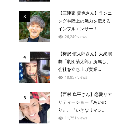
【三津家 貴也さん】ランニ
3
ングや陸上の魅力を伝える
インフルエンサー！...
26,249 views
【梅沢 慎太郎さん】大衆演
4
劇「劇団菊太郎」所属し、
会社を立ち上げ実業...
18,857 views
【西村 隼平さん】恋愛リア
5
リティーショー『あいの
り』、『いきなりマジ...
11,751 views