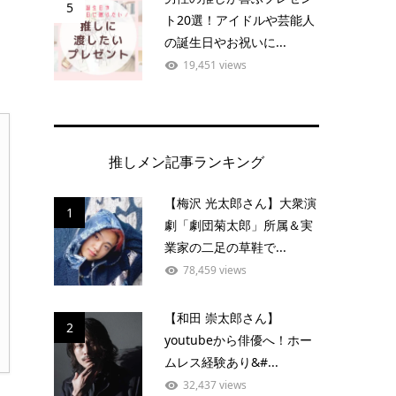
5
ト20選！アイドルや芸能人
の誕生日やお祝いに...
19,451 views
推しメン記事ランキング
【梅沢 光太郎さん】大衆演
1
劇「劇団菊太郎」所属＆実
業家の二足の草鞋で...
78,459 views
【和田 崇太郎さん】
2
youtubeから俳優へ！ホー
ムレス経験あり&#...
32,437 views