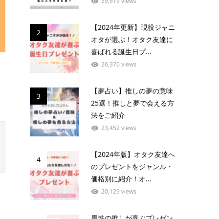
59,619 views
【2024年更新】現役ジャニ
2
オタが選ぶ！オタク友達に
喜ばれる誕生日プ...
26,370 views
【夢占い】推しの夢の意味
3
25選！推しと夢で会える方
法をご紹介
23,452 views
【2024年版】オタク友達へ
4
のプレゼントをジャンル・
価格別に紹介！オ...
20,129 views
男性の推しが喜ぶプレゼン