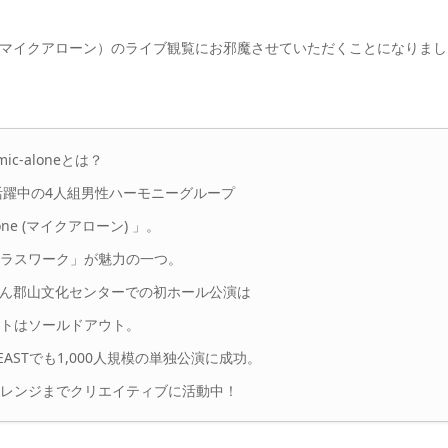
ne（マイクアローン）のライブ観覧にお邪魔させていただくことになりまし
mic-aloneとは？
活躍中の4人組男性ハーモニーグループ
lone (マイクアローン) 」。
ラスワーク」が魅力の一つ。
んしん郡山文化センターでの初ホール公演は
トはソールドアウト。
O-EASTでも1,000人規模の単独公演に成功。
レンジまでクリエイティブに活動中！