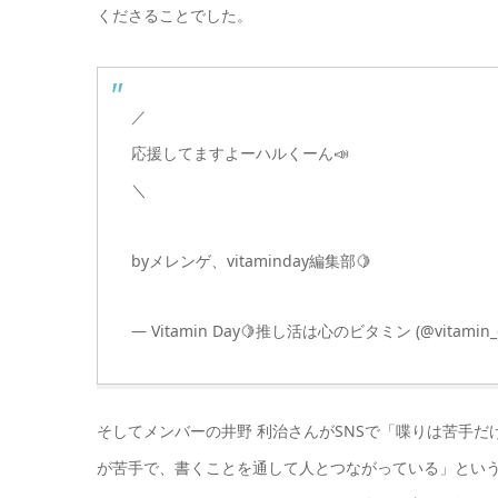
くださることでした。
／
応援してますよーハルくーん📣
＼
byメレンゲ、vitaminday編集部🍋
— Vitamin Day🍋推し活は心のビタミン (@vitamin_
そしてメンバーの井野 利治さんがSNSで「喋りは苦手
が苦手で、書くことを通して人とつながっている」とい