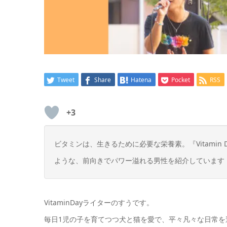
Tweet
Share
Hatena
Pocket
RSS
+3
ビタミンは、生きるために必要な栄養素。『Vitami
ような、前向きでパワー溢れる男性を紹介しています
VitaminDayライターのすうです。
毎日1児の子を育てつつ犬と猫を愛で、平々凡々な日常を過ご