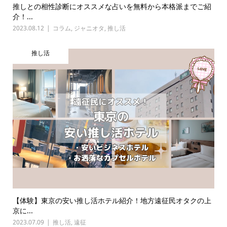
推しとの相性診断にオススメな占いを無料から本格派までご紹
介！...
2023.08.12
コラム
,
ジャニオタ
,
推し活
推し活
【体験】東京の安い推し活ホテル紹介！地方遠征民オタクの上
京に...
2023.07.09
推し活
,
遠征