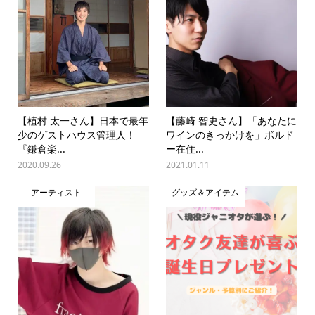
【植村 太一さん】日本で最年
【藤崎 智史さん】「あなたに
少のゲストハウス管理人！
ワインのきっかけを」ボルド
『鎌倉楽...
ー在住...
2020.09.26
2021.01.11
アーティスト
グッズ＆アイテム