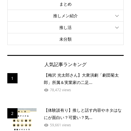
まとめ
推しメン紹介
推し活
未分類
人気記事ランキング
【梅沢 光太郎さん】大衆演劇「劇団菊太
1
郎」所属＆実業家の二足...
78,472 views
【体験談有り】推しと話す内容やネタはな
2
にが面白い？可愛い？気...
59,661 views