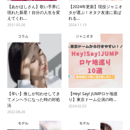
【あかほしさん】歌い手界に
【2024年更新】現役ジャニオ
現れた新星！自分の人生を変
タが選ぶ！オタク友達に喜ば
えてくれ...
れる...
2021.03.26
2024.11.15
コラム
ジャニオタ
【辛い】推しが匂わせしてき
【Hey! Say! JUMPロケ地巡
てメンヘラになった時の対処
り】東京ドーム公演の時...
法
2024.02.02
2022.08.26
モデル
モデル