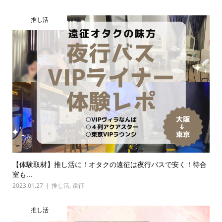
推し活
【体験取材】推し活に！オタクの遠征は夜行バスで安く！待合
室も...
2023.01.27
推し活
,
遠征
推し活