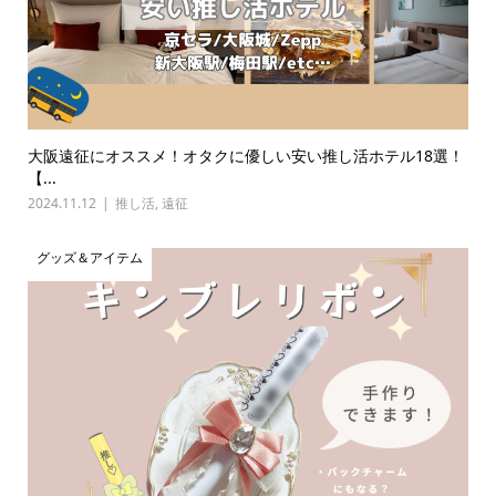
大阪遠征にオススメ！オタクに優しい安い推し活ホテル18選！
【...
2024.11.12
推し活
,
遠征
グッズ＆アイテム