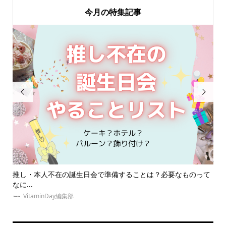
今月の特集記事


のって
大阪遠征にオススメ！オタクに優しい安い推し活ホテル18選！
【...
イ
VitaminDay編集部