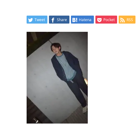
Tweet
Share
Hatena
Pocket
RSS