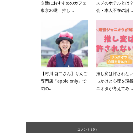
タ活におすすめのカフェ
スメのホテルとは
東京20選！推し...
会・本人不在の誕...
【村川 啓二さん】りんご
推し変は許されな
専門店「apple only」で
っかけと心理を現
旬の...
ニオタが考えてみ...
コメント ( 0 )