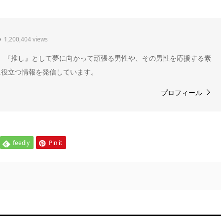
1,200,404 views
" 。『推し』として夢に向かって頑張る男性や、その男性を応援する素
に役立つ情報を発信しています。
プロフィール
feedly
Pin it