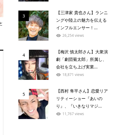
【三津家 貴也さん】ランニ
3
ングや陸上の魅力を伝える
と
インフルエンサー！...
26,254 views
【梅沢 慎太郎さん】大衆演
4
劇「劇団菊太郎」所属し、
会社を立ち上げ実業...
18,871 views
【西村 隼平さん】恋愛リア
5
リティーショー『あいの
り』、『いきなりマジ...
11,767 views