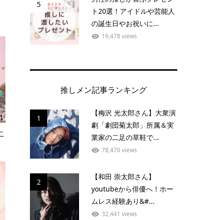
5
ト20選！アイドルや芸能人
の誕生日やお祝いに...
19,478 views
推しメン記事ランキング
【梅沢 光太郎さん】大衆演
1
劇「劇団菊太郎」所属＆実
こ
業家の二足の草鞋で...
78,470 views
【和田 崇太郎さん】
2
youtubeから俳優へ！ホー
ムレス経験あり&#...
32,441 views