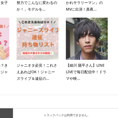
？女子
努力でこんなに変わるの
かれサラリーマン』の
か！」モデルを...
MVに出演！真夜...
い？き
ジャニオタ必見！これさ
【細川 陽平さん】LINE
役ジャ
えあればOK！ジャニー
LIVEで毎日配信中！ドラ
ズライブ＆遠征の...
マや映...
トラックバックは利用できません。