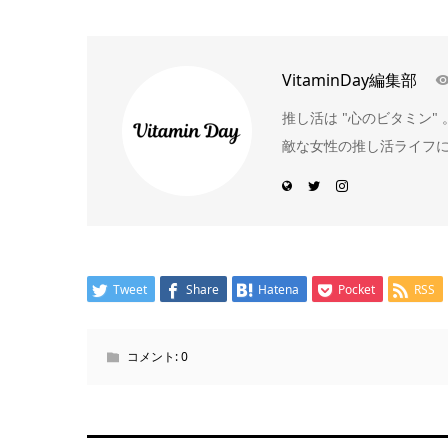
VitaminDay編集部
推し活は "心のビタミン
敵な女性の推し活ライフ
Tweet
Share
Hatena
Pocket
RSS
コメント:
0