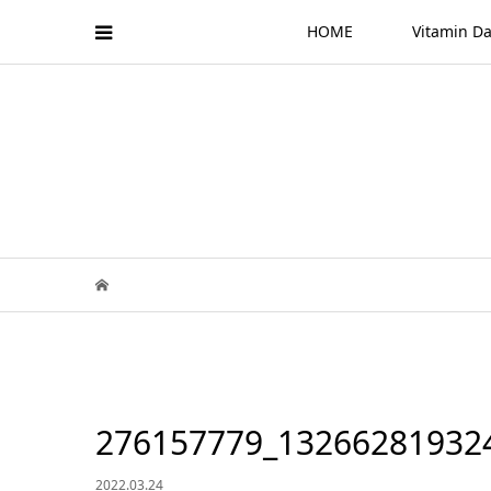
HOME
Vitamin
276157779_13266281932
2022.03.24