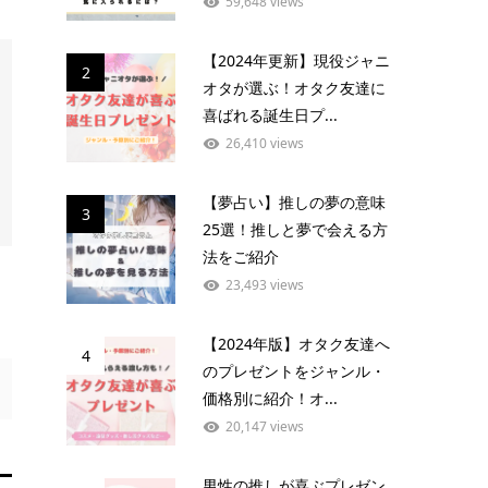
59,648 views
【2024年更新】現役ジャニ
2
オタが選ぶ！オタク友達に
喜ばれる誕生日プ...
26,410 views
【夢占い】推しの夢の意味
3
25選！推しと夢で会える方
法をご紹介
23,493 views
【2024年版】オタク友達へ
4
のプレゼントをジャンル・
価格別に紹介！オ...
20,147 views
男性の推しが喜ぶプレゼン