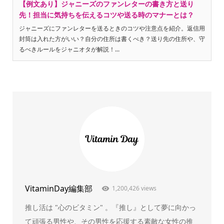
【例文あり】ジャニーズのファンレターの書き方と送り
先！担当に気持ちを伝えるコツや送る時のマナーとは？
ジャニーズにファンレターを送るときのコツや注意点を紹介。返信用
封筒は入れた方がいい？自分の住所は書くべき？送り先の住所や、守
るべきルールをジャニオタが解説！...
VitaminDay編集部
1,200,426 views
推し活は "心のビタミン" 。『推し』として夢に向かっ
て頑張る男性や、その男性を応援する素敵な女性の推