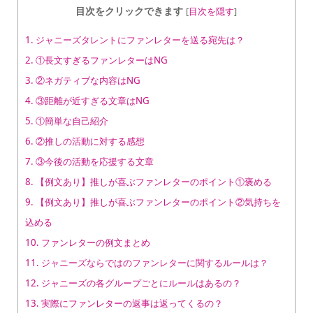
目次をクリックできます
[
目次を隠す
]
1.
ジャニーズタレントにファンレターを送る宛先は？
2.
①長文すぎるファンレターはNG
3.
②ネガティブな内容はNG
4.
③距離が近すぎる文章はNG
5.
①簡単な自己紹介
6.
②推しの活動に対する感想
7.
③今後の活動を応援する文章
8.
【例文あり】推しが喜ぶファンレターのポイント①褒める
9.
【例文あり】推しが喜ぶファンレターのポイント②気持ちを
込める
10.
ファンレターの例文まとめ
11.
ジャニーズならではのファンレターに関するルールは？
12.
ジャニーズの各グループごとにルールはあるの？
13.
実際にファンレターの返事は返ってくるの？