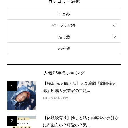
カテゴリー選択
まとめ
推しメン紹介
推し活
未分類
人気記事ランキング
【梅沢 光太郎さん】大衆演劇「劇団菊太
1
郎」所属＆実業家の二足...
78,464 views
【体験談有り】推しと話す内容やネタはな
2
にが面白い？可愛い？気...