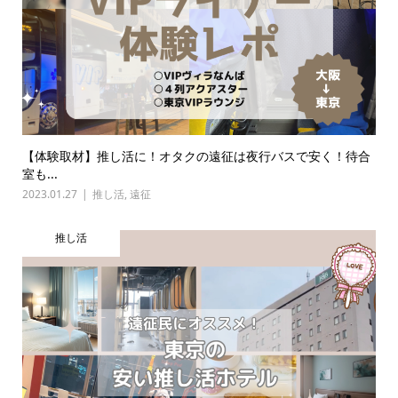
【体験取材】推し活に！オタクの遠征は夜行バスで安く！待合
室も...
2023.01.27
推し活
,
遠征
推し活