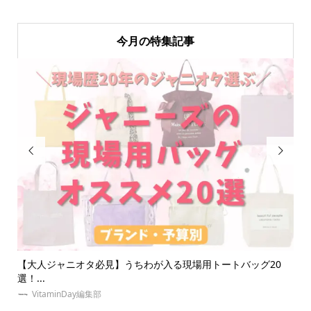
今月の特集記事


20
簡単キンブレリボンの作り方！安くて可愛いペンラリボン商品
も！
ゆめみぃ