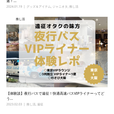
選！...
2024.01.19
グッズ＆アイテム
,
ジャニオタ
,
推し活
推し活
【体験談】夜行バスで遠征！快適高速バスVIPライナーってど
う...
2023.02.03
推し活
,
遠征