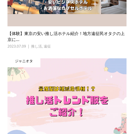
【体験】東京の安い推し活ホテル紹介！地方遠征民オタクの上
京に...
2023.07.09
推し活
,
遠征
ジャニオタ