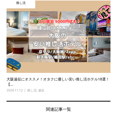
推し活
大阪遠征にオススメ！オタクに優しい安い推し活ホテル18選！
【...
2024.11.12
推し活
,
遠征
関連記事一覧