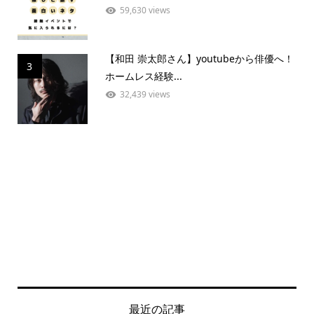
59,630 views
【和田 崇太郎さん】youtubeから俳優へ！
3
ホームレス経験...
32,439 views
最近の記事