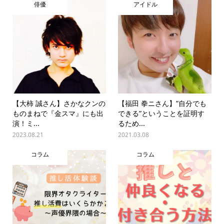
俳優
アイドル
【大柿 誠さん】さかなクンの
【福田 拳ニさん】”自分でも
ものまねで『金スマ』にも出
できる”ということを証明す
演！ミ...
るため...
2023.08.21
2021.03.08
コラム
コラム