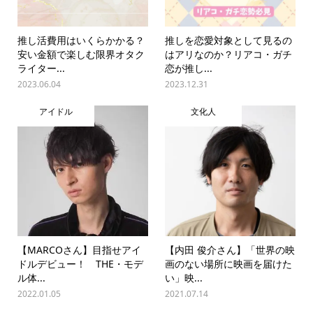
推し活費用はいくらかかる？
推しを恋愛対象として見るの
安い金額で楽しむ限界オタク
はアリなのか？リアコ・ガチ
ライター...
恋が推し...
2023.06.04
2023.12.31
アイドル
文化人
【MARCOさん】目指せアイ
【内田 俊介さん】「世界の映
ドルデビュー！ THE・モデ
画のない場所に映画を届けた
ル体...
い」映...
2022.01.05
2021.07.14