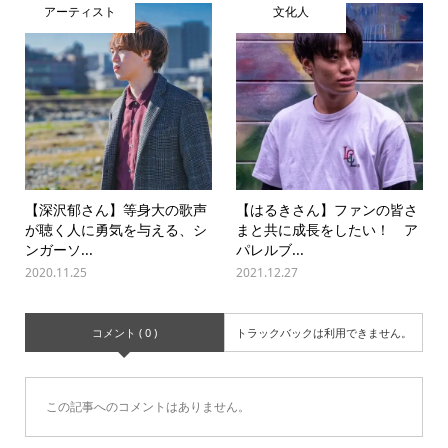
アーティスト
文化人
【深沢郁さん】等身大の歌声
【はるきさん】ファンの皆さ
が聴く人に勇気を与える、シ
まと共に成長をしたい！ ア
ンガーソ...
パレルブ...
2020.11.25
2021.12.27
コメント ( 0 )
トラックバックは利用できません。
この記事へのコメントはありません。