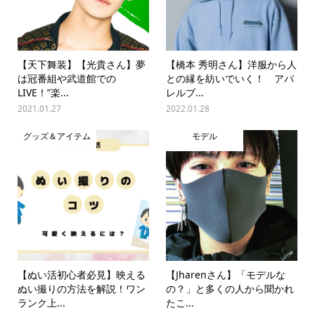
【天下舞装】【光貴さん】夢
【橋本 秀明さん】洋服から人
は冠番組や武道館での
との縁を紡いでいく！ アパ
LIVE！”楽...
レルブ...
2021.01.27
2022.01.28
グッズ＆アイテム
モデル
【ぬい活初心者必見】映える
【Jharenさん】「モデルな
ぬい撮りの方法を解説！ワン
の？」と多くの人から聞かれ
ランク上...
たこ...