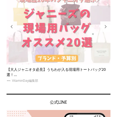


バッグ20
【体験談】夜行バスで遠征！快適高速バスVIPライナーって
う...
VitaminDay編集部
公式LINE