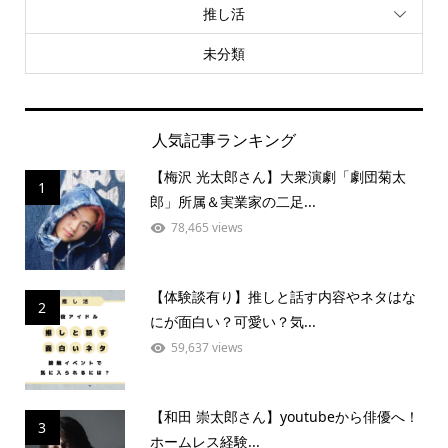
推し活
未分類
人気記事ランキング
【梅沢 光太郎さん】大衆演劇「劇団菊太
1
郎」所属＆実業家の二足...
78,465 views
【体験談有り】推しと話す内容やネタはな
2
にが面白い？可愛い？気...
59,637 views
【和田 崇太郎さん】youtubeから俳優へ！
3
ホームレス経験...