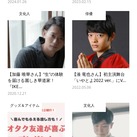
2024.01.26
2023.02.15
文化人
俳優
【加藤 唯華さん】“生”の体験
【湊 竜也さん】初主演舞台
を届ける麗しき華道家！
「いやとよ2022 ver.」にV...
『IKE...
2022.05.06
2020.12.21
グッズ＆アイテム
文化人