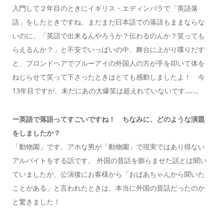
入門して２年目のときにイギリス・エディンバラで「英語落
語」をしたときですね。まだまだ日本語での落語もままならな
いのに、「英語で出来るんやろうか？伝わるのんか？笑っても
らえるんか？」と不安でいっぱいの中、舞台に上がり喋りだす
と、ブロンドヘアでブルーアイの外国人の方が手を叩いて体を
ねじらせて笑って下さったときはとても感動しましたよ！ 今
13年目ですが、未だにあの大爆笑は超えれていないです……。
ー英語で落語ってすごいですね！ ちなみに、どのような演題
をしましたか？
「動物園」です。アホな男が「動物園」で現実ではあり得ない
アルバイトをする話です。 外国の昔話を膨らませた話とは聞い
ていましたが、公演後にお客様から「おばあちゃんから聞いた
ことがある」と言われたときは、本当に外国の昔話だったのか
と驚きました！