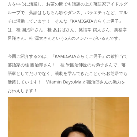
方を中心に活躍し、お茶の間でも話題の上方落語家アイドルグ
ループで、落語はもちろん歌やダンス、バラエティなど、マル
チに活動しています！ そんな『KAMIGATA☆らくご男子』
は、桂 團治郎さん、桂 あおばさん、笑福亭 鶴太さん、笑福亭
呂翔さん、桂 源太さんという5人のメンバーがいるんです。
今回ご紹介するのは、『KAMIGATA☆らくご男子』の紫担当で
落語家の桂 團治郎さん！ 桂 米團治師匠のお弟子さんで、落
語家としてだけでなく、演劇を学んできたことからお芝居でも
活躍しています！ Vitamin DayのMaiが團治郎さんの魅力を
お伝えします！