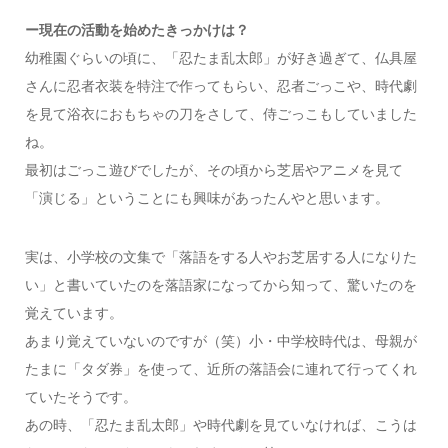
ー現在の活動を始めたきっかけは？
幼稚園ぐらいの頃に、「忍たま乱太郎」が好き過ぎて、仏具屋
さんに忍者衣装を特注で作ってもらい、忍者ごっこや、時代劇
を見て浴衣におもちゃの刀をさして、侍ごっこもしていました
ね。
最初はごっこ遊びでしたが、その頃から芝居やアニメを見て
「演じる」ということにも興味があったんやと思います。
実は、小学校の文集で「落語をする人やお芝居する人になりた
い」と書いていたのを落語家になってから知って、驚いたのを
覚えています。
あまり覚えていないのですが（笑）小・中学校時代は、母親が
たまに「タダ券」を使って、近所の落語会に連れて行ってくれ
ていたそうです。
あの時、「忍たま乱太郎」や時代劇を見ていなければ、こうは