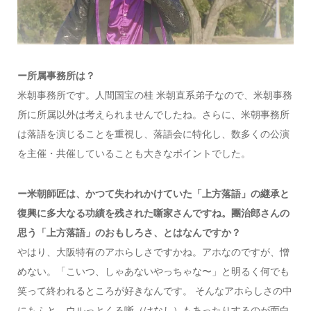
ー所属事務所は？
米朝事務所です。人間国宝の桂 米朝直系弟子なので、米朝事務
所に所属以外は考えられませんでしたね。さらに、米朝事務所
は落語を演じることを重視し、落語会に特化し、数多くの公演
を主催・共催していることも大きなポイントでした。
ー米朝師匠は、かつて失われかけていた「上方落語」の継承と
復興に多大なる功績を残された噺家さんですね。團治郎さんの
思う「上方落語」のおもしろさ、とはなんですか？
やはり、大阪特有のアホらしさですかね。アホなのですが、憎
めない。「こいつ、しゃあないやっちゃな〜」と明るく何でも
笑って終われるところが好きなんです。 そんなアホらしさの中
にもふと、ウルっとくる噺（はなし）もあったりするのが面白