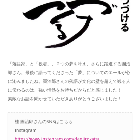
「落語家」と「役者」、２つの夢を叶え、さらに躍進する團治
郎さん。最後に語ってくださった「夢」についてのエールが心
に沁みましたね。團治郎さんの落語が文化の壁を超えて観る人
に伝わるのは、強い情熱をお持ちだからだと感じました！
素敵なお話を聞かせていただきありがとうございました！
桂 團治郎さんのSNSはこちら
Instagram
https://www.instagram.com/danjirokatsu