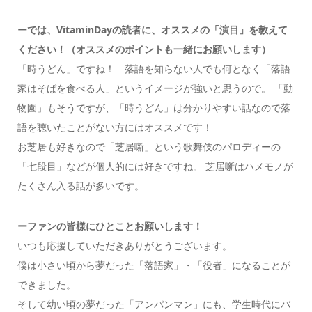
ーでは、VitaminDayの読者に、オススメの「演目」を教えて
ください！（オススメのポイントも一緒にお願いします）
「時うどん」ですね！ 落語を知らない人でも何となく「落語
家はそばを食べる人」というイメージが強いと思うので。 「動
物園」もそうですが、「時うどん」は分かりやすい話なので落
語を聴いたことがない方にはオススメです！
お芝居も好きなので「芝居噺」という歌舞伎のパロディーの
「七段目」などが個人的には好きですね。 芝居噺はハメモノが
たくさん入る話が多いです。
ーファンの皆様にひとことお願いします！
いつも応援していただきありがとうございます。
僕は小さい頃から夢だった「落語家」・「役者」になることが
できました。
そして幼い頃の夢だった「アンパンマン」にも、学生時代にバ