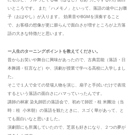
いところです。
また「ハメモノ」といって、落語の途中にお囃
子（おはやし）が入ります。 効果音やBGMを演奏すること
で、お客様の想像が更に膨らんで面白さが増すところが上方落
語の大きな特徴だと思います。
ー
人生のターニングポイントを教えてください。
昔からお笑いや舞台に興味があったので、古典芸能（落語・日
本舞踊・狂言など）や、演劇が授業で学べる高校に入学しまし
た。
そこで１人で全ての登場人物を演じ、扇子と手拭いだけで表現
するという落語の面白さにハマっていったんです。
講師の林家 染丸師匠の落語会で、初めて師匠・桂 米團治（当
時：桂 小米朝）の落語を観たときに、スゴく華があって、と
ても面白いなと思いました。
演劇部にも所属していたので、芝居も好きになり、２つの夢が