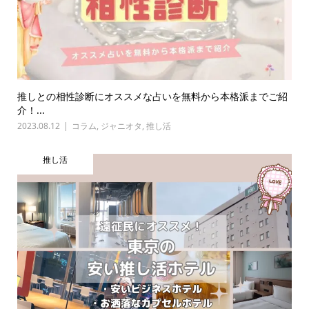
推しとの相性診断にオススメな占いを無料から本格派までご紹
介！...
2023.08.12
コラム
,
ジャニオタ
,
推し活
推し活