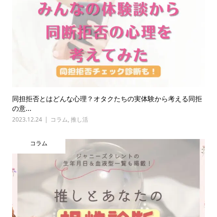
同担拒否とはどんな心理？オタクたちの実体験から考える同拒
の意...
2023.12.24
コラム
,
推し活
コラム