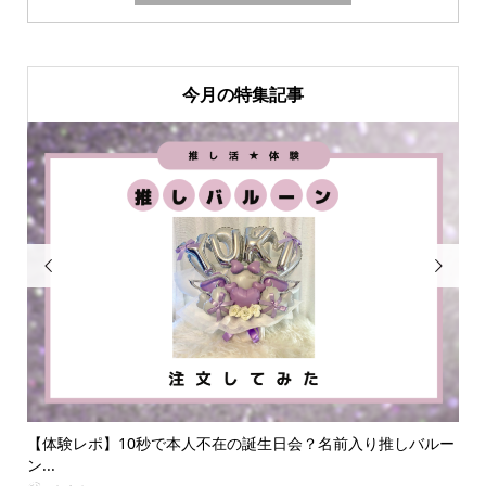
今月の特集記事


会？名前入り推しバルー
推し・本人不在の誕生日会で準備することは？
なに...