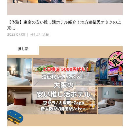
【体験】東京の安い推し活ホテル紹介！地方遠征民オタクの上
京に...
2023.07.09
推し活
,
遠征
推し活