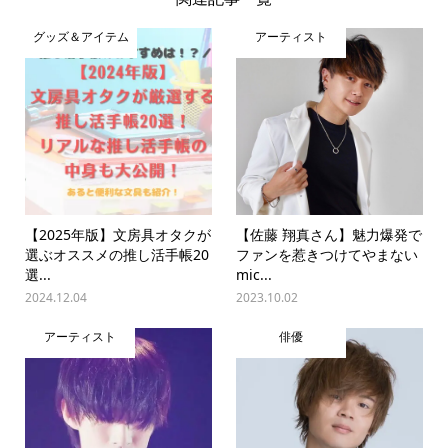
グッズ＆アイテム
アーティスト
【2025年版】文房具オタクが
【佐藤 翔真さん】魅力爆発で
選ぶオススメの推し活手帳20
ファンを惹きつけてやまない
選...
mic...
2024.12.04
2023.10.02
アーティスト
俳優