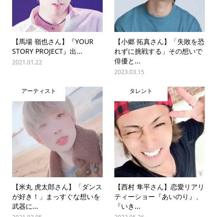
【馬場 嶺也さん】『YOUR
【小郷 拓真さん】「失敗を恐
STORY PROJECT』出...
れずに挑戦する」その想いで
俳優と...
2021.01.22
2023.03.15
アーティスト
タレント
【米丸 虎太郎さん】「ダンス
【西村 隼平さん】恋愛リアリ
が好き！」まっすぐな想いを
ティーショー『あいのり』、
武器に...
『いき...