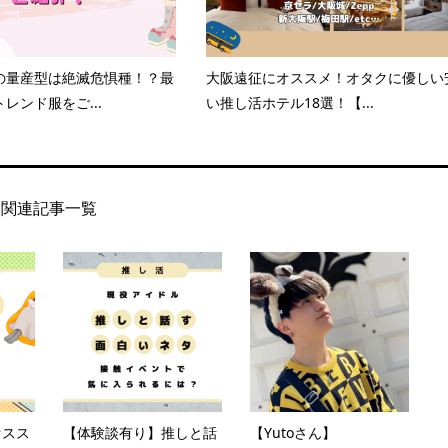
の量産型は絶滅危惧種！？最
大阪遠征にオススメ！オタクに優しい
レンド服をご...
い推し活ホテル18選！【...
関連記事一覧
オスス
【体験談有り】推しと話
【Yutoさん】