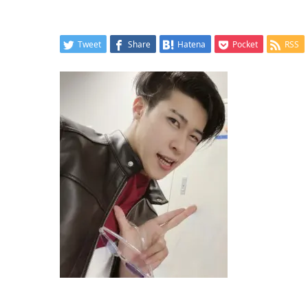
Tweet
Share
Hatena
Pocket
RSS