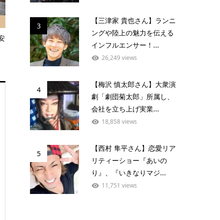
【三津家 貴也さん】ランニ
3
ングや陸上の魅力を伝える
安
インフルエンサー！...
26,249 views
【梅沢 慎太郎さん】大衆演
4
劇「劇団菊太郎」所属し、
会社を立ち上げ実業...
18,858 views
【西村 隼平さん】恋愛リア
5
リティーショー『あいの
り』、『いきなりマジ...
11,751 views