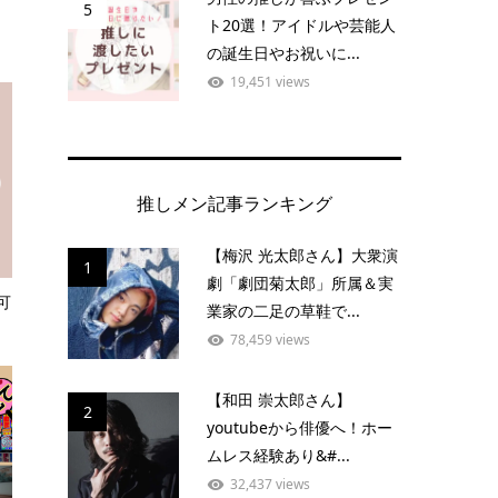
5
ト20選！アイドルや芸能人
の誕生日やお祝いに...
19,451 views
推しメン記事ランキング
【梅沢 光太郎さん】大衆演
1
劇「劇団菊太郎」所属＆実
可
業家の二足の草鞋で...
78,459 views
【和田 崇太郎さん】
2
youtubeから俳優へ！ホー
ムレス経験あり&#...
32,437 views