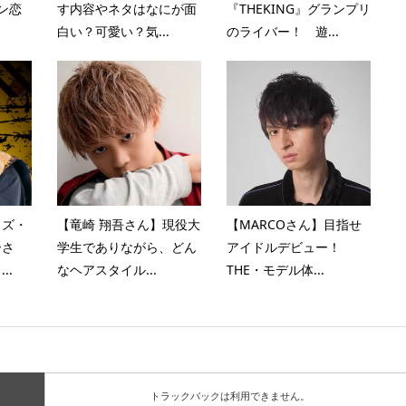
ン恋
す内容やネタはなにが面
『THEKING』グランプリ
白い？可愛い？気...
のライバー！ 遊...
カズ・
【竜崎 翔吾さん】現役大
【MARCOさん】目指せ
ーさ
学生でありながら、どん
アイドルデビュー！
..
なヘアスタイル...
THE・モデル体...
トラックバックは利用できません。