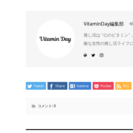
VitaminDay編集部
推し活は "心のビタミン
敵な女性の推し活ライフ
Tweet
Share
Hatena
Pocket
RSS
コメント:
0