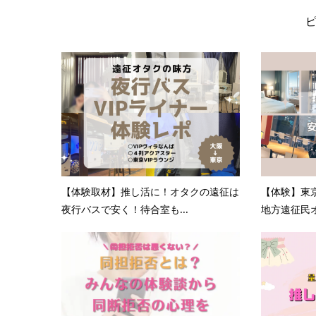
【体験取材】推し活に！オタクの遠征は
【体験】東
夜行バスで安く！待合室も...
地方遠征民オ