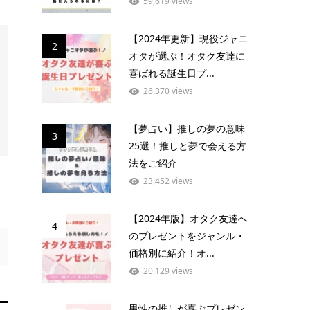
59,619 views
【2024年更新】現役ジャニ
2
オタが選ぶ！オタク友達に
喜ばれる誕生日プ...
26,370 views
【夢占い】推しの夢の意味
3
25選！推しと夢で会える方
法をご紹介
23,452 views
【2024年版】オタク友達へ
4
のプレゼントをジャンル・
価格別に紹介！オ...
20,129 views
男性の推しが喜ぶプレゼン