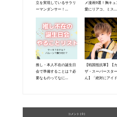
立を実現しているサラリ
メ漫画9選！胸キュ
ーマンダンサー！...
愛にリアコ、ミス...
推し・本人不在の誕生日
【戦国抵抗軍】【
会で準備することは？必
ザ・スーパースタ
要なものってなに...
ん】「絶対にアイド.
コメント ( 0 )