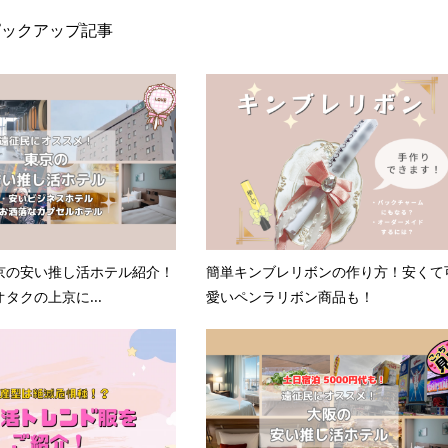
ピックアップ記事
京の安い推し活ホテル紹介！
簡単キンブレリボンの作り方！安くて
タクの上京に...
愛いペンラリボン商品も！