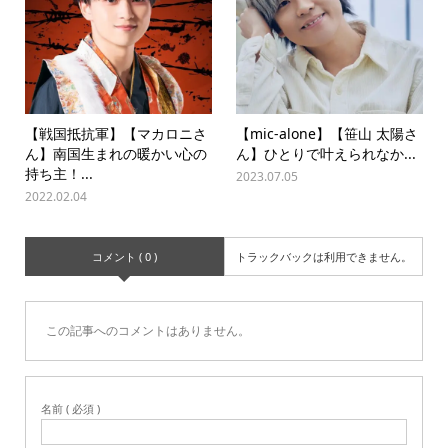
【戦国抵抗軍】【マカロニさ
【mic-alone】【笹山 太陽さ
ん】南国生まれの暖かい心の
ん】ひとりで叶えられなか...
持ち主！...
2023.07.05
2022.02.04
コメント ( 0 )
トラックバックは利用できません。
この記事へのコメントはありません。
名前 ( 必須 )