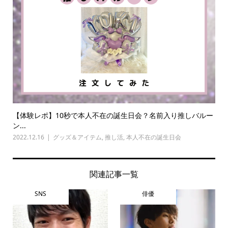
【体験レポ】10秒で本人不在の誕生日会？名前入り推しバルー
ン...
2022.12.16
グッズ＆アイテム
,
推し活
,
本人不在の誕生日会
関連記事一覧
SNS
俳優