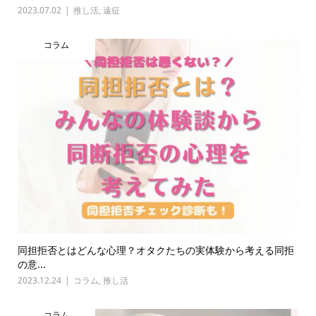
2023.07.02
推し活
,
遠征
コラム
同担拒否とはどんな心理？オタクたちの実体験から考える同拒
の意...
2023.12.24
コラム
,
推し活
コラム