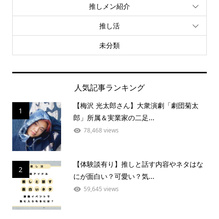
推しメン紹介
推し活
未分類
人気記事ランキング
【梅沢 光太郎さん】大衆演劇「劇団菊太
1
郎」所属＆実業家の二足...
78,468 views
【体験談有り】推しと話す内容やネタはな
2
にが面白い？可愛い？気...
59,645 views