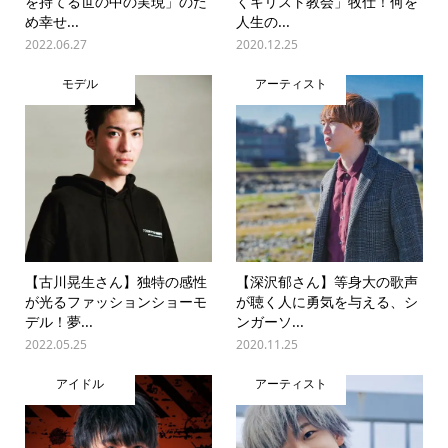
を持てる世の中の実現」のた
くキリスト教会」牧仕！何を
め幸せ...
人生の...
2022.06.27
2020.12.25
モデル
アーティスト
【古川晃生さん】独特の感性
【深沢郁さん】等身大の歌声
が光るファッションショーモ
が聴く人に勇気を与える、シ
デル！夢...
ンガーソ...
2022.05.25
2020.11.25
アイドル
アーティスト