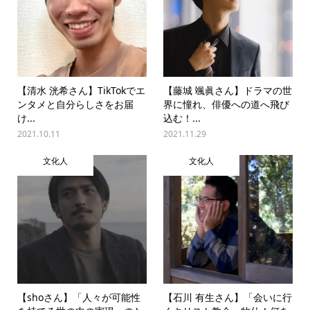
【清水 洸希さん】TikTokでエ
【藤城 颯眞さん】ドラマの世
ンタメと自分らしさをお届
界に憧れ、俳優への道へ飛び
け...
込む！...
2021.10.11
2021.11.29
文化人
文化人
【shoさん】「人々が可能性
【石川 有生さん】「会いに行