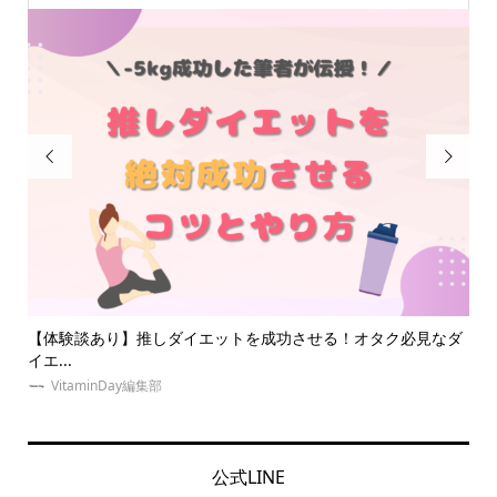


必見なダ
【体験取材】推し活に！オタクの遠征は夜行バスで安く！待合
室も...
VitaminDay編集部
公式LINE