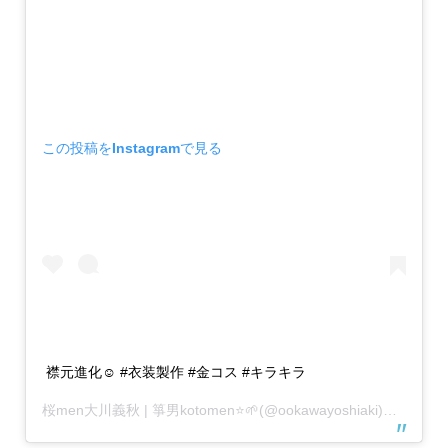
この投稿をInstagramで見る
襟元進化☺️ #衣装製作 #金コス #キラキラ
桜men大川義秋 | 箏男kotomen⭐️🌱
(@ookawayoshiaki)がシェアした投稿 –