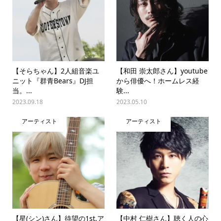
【そらちゃん】2人組音楽ユ
【和田 崇太郎さん】youtube
ニット『群青Bears』DJ担
から俳優へ！ホームレス経
当。...
験...
2023.09.18
2023.05.10
アーティスト
アーティスト
【星(シン)さん】待望の1st.ア
【中村 仁樹さん】聴く人の心