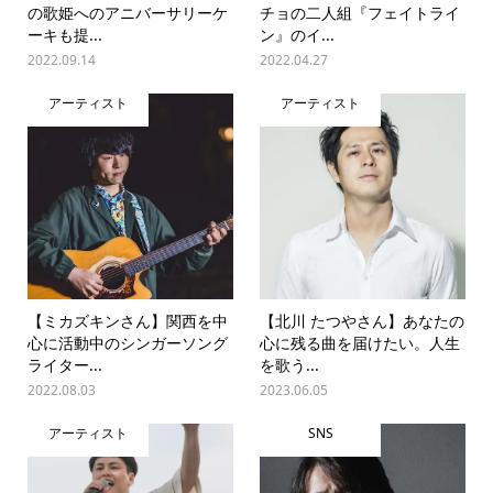
の歌姫へのアニバーサリーケ
チョの二人組『フェイトライ
ーキも提...
ン』のイ...
2022.09.14
2022.04.27
アーティスト
アーティスト
【ミカズキンさん】関西を中
【北川 たつやさん】あなたの
心に活動中のシンガーソング
心に残る曲を届けたい。人生
ライター...
を歌う...
2022.08.03
2023.06.05
アーティスト
SNS