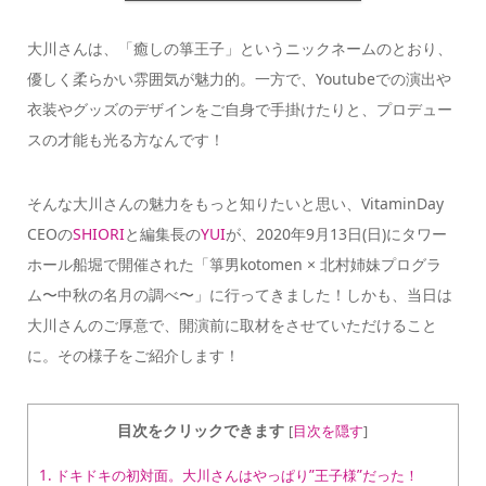
大川さんは、「癒しの箏王子」というニックネームのとおり、
優しく柔らかい雰囲気が魅力的。一方で、Youtubeでの演出や
衣装やグッズのデザインをご自身で手掛けたりと、プロデュー
スの才能も光る方なんです！
そんな大川さんの魅力をもっと知りたいと思い、VitaminDay
CEOの
SHIORI
と編集長の
YUI
が、2020年9月13日(日)にタワー
ホール船堀で開催された「箏男kotomen × 北村姉妹プログラ
ム〜中秋の名月の調べ〜」に行ってきました！しかも、当日は
大川さんのご厚意で、開演前に取材をさせていただけること
に。その様子をご紹介します！
目次をクリックできます
[
目次を隠す
]
1.
ドキドキの初対面。大川さんはやっぱり”王子様”だった！