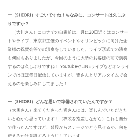
ー（SHIORI）すごいですね！ちなみに、コンサートは久しぶ
りですか？
（大川さん）
コロナでの自粛前は、月に
20
日近くはコンサー
トやライブ
、東京都主催のイベントやオリンピックに向けた企
業様の祝賀会等での演奏
をしていました。ライブ形式での演奏
も
何回
も
ありましたが、今回のように大勢のお客様の前で演奏
するのは久しぶりですね！
Youtube
や
LINE
ライブなどオンライ
ンではほぼ毎日配信していますが、皆さんとリアルタイムで会
えるのを楽しみにしてました！
ー（SHIORI）どんな思いで準備されていたんですか？
（大川さん）来てくださった皆さんには、楽しんでいただきた
いと心から思っています！（衣装を指差しながら）これも自分
で作ったんですけど、普段からステージでどう見せるか、何を
伝えるかは意識するようにしています。