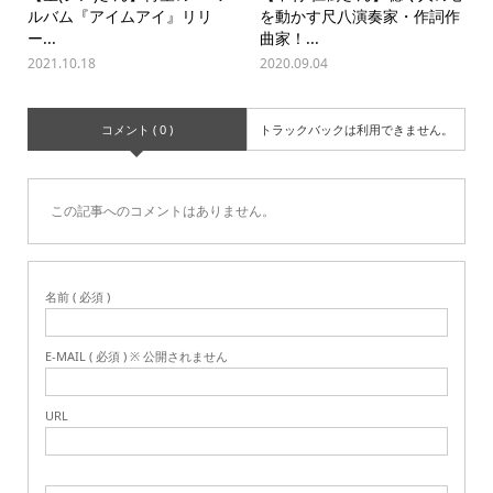
ルバム『アイムアイ』リリ
を動かす尺八演奏家・作詞作
ー...
曲家！...
2021.10.18
2020.09.04
コメント ( 0 )
トラックバックは利用できません。
この記事へのコメントはありません。
名前 ( 必須 )
E-MAIL ( 必須 ) ※ 公開されません
URL