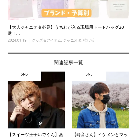
【大人ジャニオタ必見】うちわが入る現場用トートバッグ20
選！...
2024.01.19
グッズ＆アイテム
,
ジャニオタ
,
推し活
関連記事一覧
SNS
SNS
【スイーツ王子いでくん】あ
【玲音さん】イケメンとマッ