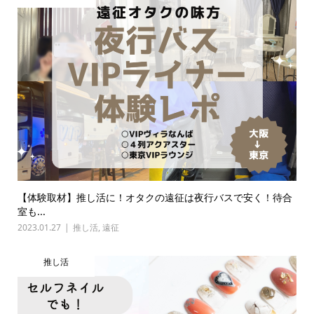
【体験取材】推し活に！オタクの遠征は夜行バスで安く！待合
室も...
2023.01.27
推し活
,
遠征
推し活