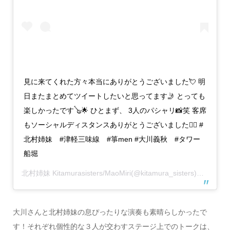
見に来てくれた方々本当にありがとうございました💘 明
日またまとめてツイートしたいと思ってます🤳 とっても
楽しかったです🪕🌟 ひとまず、 3人のパシャリ📸笑 客席
もソーシャルディスタンスありがとうございました👯‍♀️ #
北村姉妹 #津軽三味線 #箏men #大川義秋 #タワー
船堀
北村姉妹 Kitamurasisters/MaoMiri
(@kitamura_sisters)がシェアした投稿 –
大川さんと北村姉妹の息ぴったりな演奏も素晴らしかったで
す！それぞれ個性的な３人が交わすステージ上でのトークは、