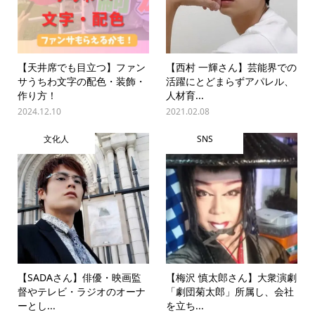
【天井席でも目立つ】ファン
【西村 一輝さん】芸能界での
サうちわ文字の配色・装飾・
活躍にとどまらずアパレル、
作り方！
人材育...
2024.12.10
2021.02.08
文化人
SNS
【SADAさん】俳優・映画監
【梅沢 慎太郎さん】大衆演劇
督やテレビ・ラジオのオーナ
「劇団菊太郎」所属し、会社
ーとし...
を立ち...