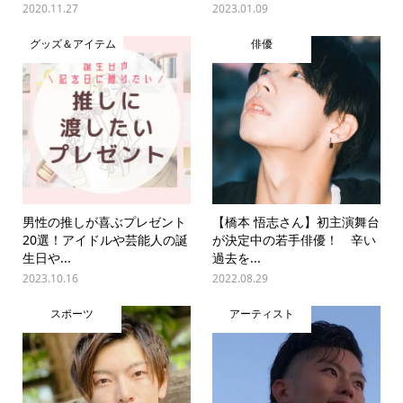
2020.11.27
2023.01.09
グッズ＆アイテム
俳優
男性の推しが喜ぶプレゼント
【橋本 悟志さん】初主演舞台
20選！アイドルや芸能人の誕
が決定中の若手俳優！ 辛い
生日や...
過去を...
2023.10.16
2022.08.29
スポーツ
アーティスト