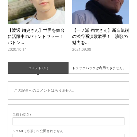
【渡辺 翔史さん】世界を舞台
【一ノ瀬 翔太さん】新進気鋭
に活躍中のバトントワラー！
の渋谷系演歌歌手！ 演歌の
バトン...
魅力を...
2020.10.14
2021.09.08
コメント ( 0 )
トラックバックは利用できません。
この記事へのコメントはありません。
名前 ( 必須 )
E-MAIL ( 必須 ) ※ 公開されません