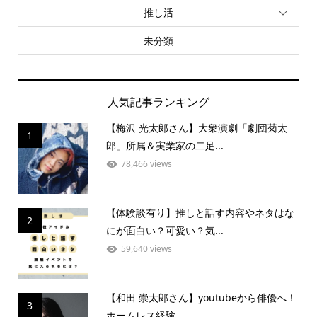
推し活
未分類
人気記事ランキング
【梅沢 光太郎さん】大衆演劇「劇団菊太
1
郎」所属＆実業家の二足...
78,466 views
【体験談有り】推しと話す内容やネタはな
2
にが面白い？可愛い？気...
59,640 views
【和田 崇太郎さん】youtubeから俳優へ！
3
ホームレス経験...