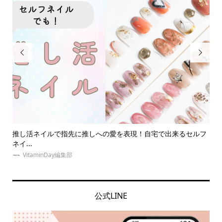


るセルフ
【体験談】夜行バスで遠征！快適高速バスVIPライナーってど
う...
VitaminDay編集部
公式LINE