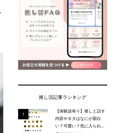
ト
推し活記事ランキング
【体験談有り】推しと話す
1
内容やネタはなにが面白
い？可愛い？気に入られ...