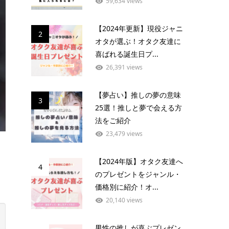
59,634 views
【2024年更新】現役ジャニ
2
オタが選ぶ！オタク友達に
喜ばれる誕生日プ...
26,391 views
【夢占い】推しの夢の意味
3
25選！推しと夢で会える方
法をご紹介
23,479 views
【2024年版】オタク友達へ
4
のプレゼントをジャンル・
価格別に紹介！オ...
20,140 views
男性の推しが喜ぶプレゼン