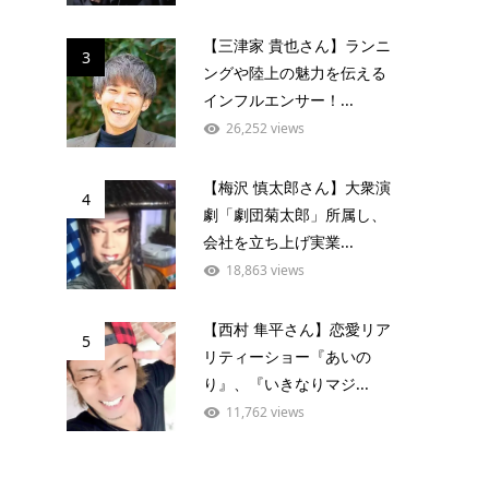
【三津家 貴也さん】ランニ
3
ングや陸上の魅力を伝える
インフルエンサー！...
26,252 views
【梅沢 慎太郎さん】大衆演
4
劇「劇団菊太郎」所属し、
会社を立ち上げ実業...
18,863 views
【西村 隼平さん】恋愛リア
5
リティーショー『あいの
り』、『いきなりマジ...
11,762 views