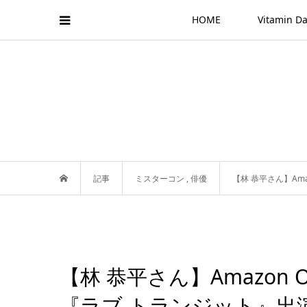
HOME
Vitamin
記事
ミスターコン
,
俳優
【林 恭平さん】Ama
【林 恭平さん】Amazon 
『ラブ トランジット』出演