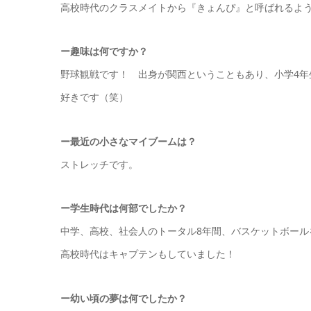
高校時代のクラスメイトから『きょんぴ』と呼ばれるよ
ー
趣味は何ですか？
野球観戦です！ 出身が関西ということもあり、小学4年
好きです（笑）
ー
最近の小さなマイブームは？
ストレッチです。
ー
学生時代は何部でしたか
？
中学、高校、社会人のトータル8年間、バスケットボール
高校時代はキャプテンもしていました！
ー幼い頃の夢は何でしたか？