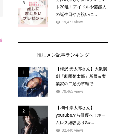
5
ト20選！アイドルや芸能人
の誕生日やお祝いに...
19,472 views
日
i
推しメン記事ランキング
【梅沢 光太郎さん】大衆演
1
劇「劇団菊太郎」所属＆実
業家の二足の草鞋で...
78,465 views
【和田 崇太郎さん】
2
youtubeから俳優へ！ホー
ムレス経験あり&#...
32,440 views