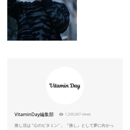
VitaminDay編集部
1,200,007 views
推し活は "心のビタミン" 。『推し』として夢に向かっ