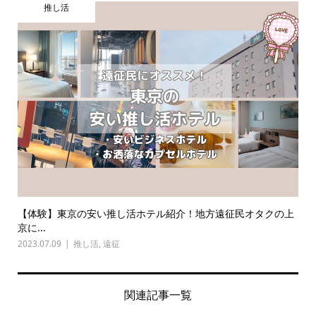
推し活
【体験】東京の安い推し活ホテル紹介！地方遠征民オタクの上
京に...
2023.07.09
推し活
,
遠征
関連記事一覧