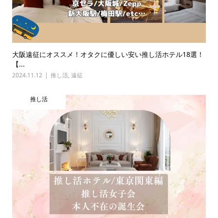
大阪遠征にオススメ！オタクに優しい安い推し活ホテル18選！
【...
2024.11.12
推し活
,
遠征
推し活