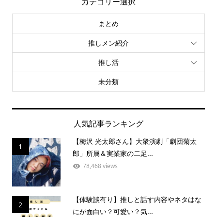
カテゴリー選択
まとめ
推しメン紹介
推し活
未分類
人気記事ランキング
【梅沢 光太郎さん】大衆演劇「劇団菊太
1
郎」所属＆実業家の二足...
78,468 views
【体験談有り】推しと話す内容やネタはな
2
にが面白い？可愛い？気...