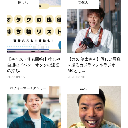
推し活
文化人
【キャスト側も回答!】推しや
【力久 健太さん】優しい写真
自担のイベントオタクの遠征
を撮るカメラマンやラジオ
の持ち...
MCとし...
2022.09.16
2020.08.10
パフォーマー / ダンサー
芸人