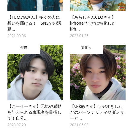
【FUMIYAさん】多くの人に
【あらしろんCEOさん】
想いを届ける！ SNSでの活
iPhone“だけ”に特化した
動...
iPh...
2021.09.06
2023.01.25
俳優
文化人
【こーせーさん】元気や感動
【U-keyさん】ラヂオきしわ
を与えられる表現者を目指し
だのパーソナリティやダンサ
て！自分...
ーと...
2023.07.29
2021.05.03