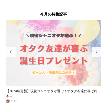
今月の特集記事


ク友達に喜ばれ
大阪遠征にオススメ！オタクに優しい安い推し活ホテル
【...
VitaminDay編集部