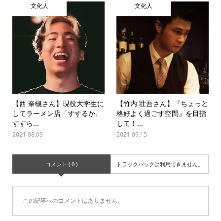
文化人
文化人
【西 奈槻さん】現役大学生に
【竹内 壮吾さん】『ちょっと
してラーメン店「すするか、
格好よく過ごす空間』を目指
すすら...
して！...
2021.08.09
2021.09.15
コメント ( 0 )
トラックバックは利用できません。
この記事へのコメントはありません。