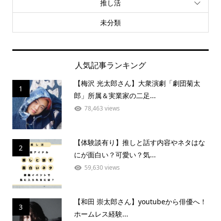
推し活
未分類
人気記事ランキング
【梅沢 光太郎さん】大衆演劇「劇団菊太
1
郎」所属＆実業家の二足...
78,463 views
【体験談有り】推しと話す内容やネタはな
2
にが面白い？可愛い？気...
59,630 views
【和田 崇太郎さん】youtubeから俳優へ！
3
ホームレス経験...