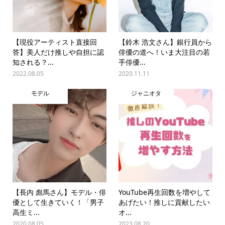
【現役アーティスト直接回
【鈴木 浩文さん】銀行員から
答】美人だけ推しや自担に認
俳優の道へ！いま大注目の若
知される？...
手俳優...
2022.08.05
2020.11.11
モデル
ジャニオタ
【長内 彪馬さん】モデル・俳
YouTube再生回数を増やして
優として生きていく！「男子
あげたい！推しに貢献したい
高生ミ...
オ...
2020.08.05
2023.08.20