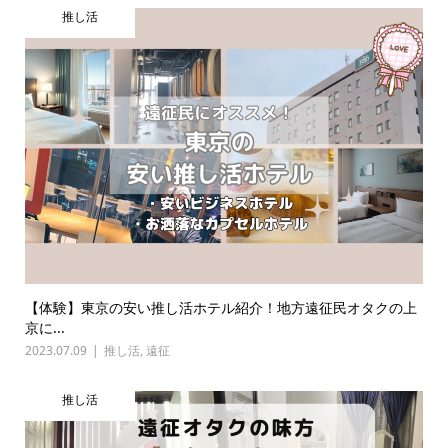
推し活
【体験】東京の安い推し活ホテル紹介！地方遠征民オタクの上
京に...
2023.07.09
推し活
,
遠征
推し活