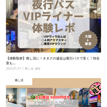
【体験取材】推し活に！オタクの遠征は夜行バスで安く！待合
室も...
2023.01.27
推し活
,
遠征
推し活