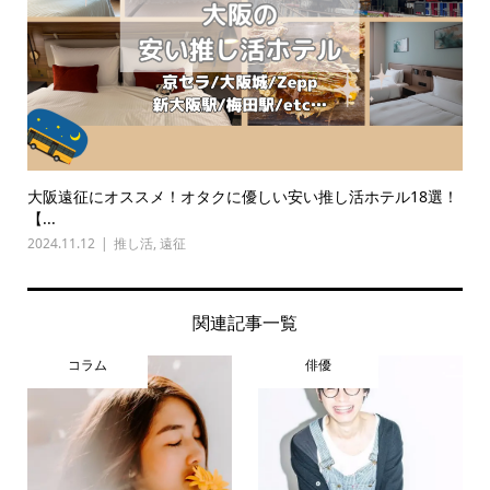
大阪遠征にオススメ！オタクに優しい安い推し活ホテル18選！
【...
2024.11.12
推し活
,
遠征
関連記事一覧
コラム
俳優