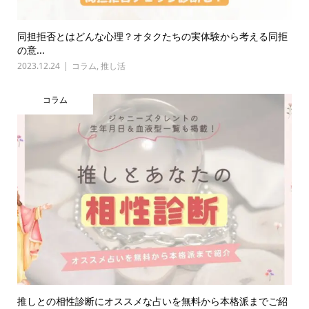
同担拒否とはどんな心理？オタクたちの実体験から考える同拒
の意...
2023.12.24
コラム
,
推し活
コラム
推しとの相性診断にオススメな占いを無料から本格派までご紹