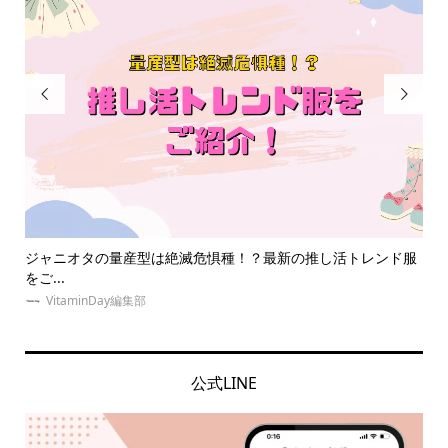


レンド服
同担拒否とはどんな心理？オタクたちの実体験から考える同
の意...
VitaminDay編集部
公式LINE