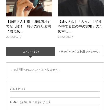
【茶助さん】掛川城戦国おも
【shoさん】「人々が可能性
てなし隊！ 息子の忍たま桃
を持てる世の中の実現」のた
ノ助と親...
め幸せ...
2022.10.19
2022.06.27
コメント ( 0 )
トラックバックは利用できません。
この記事へのコメントはありません。
名前 ( 必須 )
E-MAIL ( 必須 ) ※ 公開されません