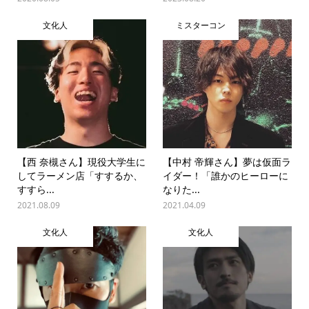
文化人
ミスターコン
【西 奈槻さん】現役大学生に
【中村 帝輝さん】夢は仮面ラ
してラーメン店「すするか、
イダー！「誰かのヒーローに
すすら...
なりた...
2021.08.09
2021.04.09
文化人
文化人