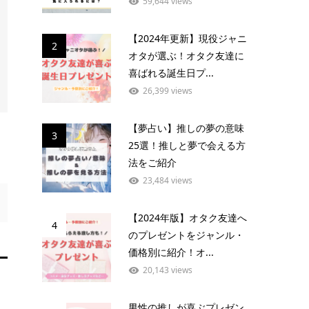
59,644 views
【2024年更新】現役ジャニ
2
オタが選ぶ！オタク友達に
喜ばれる誕生日プ...
26,399 views
【夢占い】推しの夢の意味
3
25選！推しと夢で会える方
法をご紹介
23,484 views
【2024年版】オタク友達へ
4
のプレゼントをジャンル・
価格別に紹介！オ...
20,143 views
男性の推しが喜ぶプレゼン