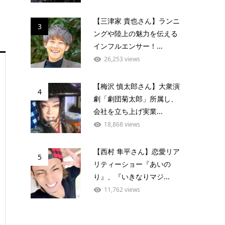
【三津家 貴也さん】ランニ
3
ングや陸上の魅力を伝える
インフルエンサー！...
26,253 views
【梅沢 慎太郎さん】大衆演
4
劇「劇団菊太郎」所属し、
会社を立ち上げ実業...
18,868 views
【西村 隼平さん】恋愛リア
5
リティーショー『あいの
り』、『いきなりマジ...
11,762 views