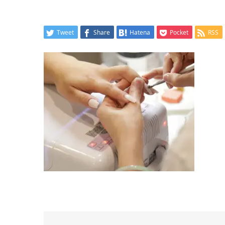
Tweet
Share
Hatena
Pocket
RSS