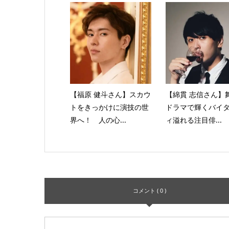
【福原 健斗さん】スカウ
【綿貫 志信さん】
トをきっかけに演技の世
ドラマで輝くバイ
界へ！ 人の心...
ィ溢れる注目俳...
コメント ( 0 )