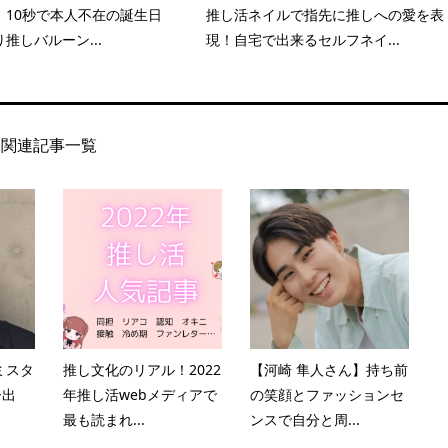
】10秒で本人不在の誕生日
推し活ネイルで指先に推しへの愛を表
推しバルーン...
現！自宅で出来るセルフネイ...
関連記事一覧
ミスタ
推し文化のリアル！2022
【河崎 隼人さん】持ち前
ー出
年推し活webメディアで
の笑顔とファッションセ
最も読まれ...
ンスで自分と周...