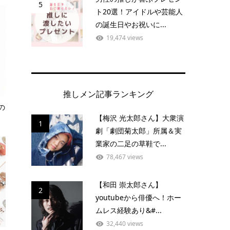
5
ト20選！アイドルや芸能人
の誕生日やお祝いに...
19,474 views
推しメン記事ランキング
の
【梅沢 光太郎さん】大衆演
1
劇「劇団菊太郎」所属＆実
業家の二足の草鞋で...
78,467 views
【和田 崇太郎さん】
2
youtubeから俳優へ！ホー
ムレス経験あり&#...
32,440 views