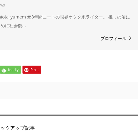
ews
om/genkaiota_yumem 元8年間ニートの限界オタク系ライター。 推しの沼に
に社会復...
プロフィール
feedly
Pin it
ピックアップ記事