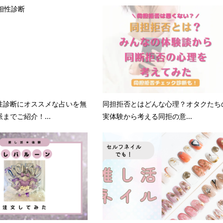
性診断にオススメな占いを無
同担拒否とはどんな心理？オタクたち
までご紹介！...
実体験から考える同拒の意...