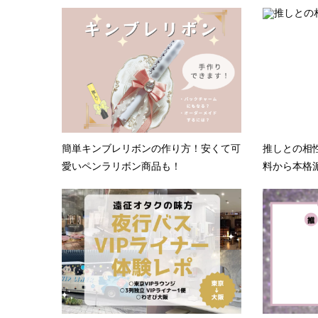
簡単キンブレリボンの作り方！安くて可
推しとの相
愛いペンラリボン商品も！
料から本格派