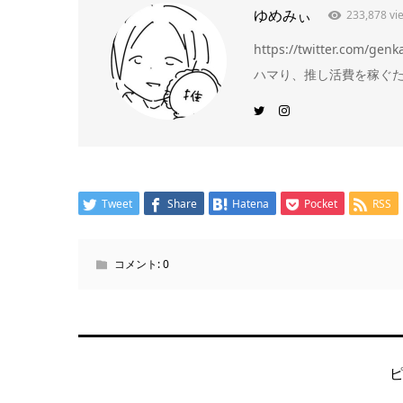
ゆめみぃ
233,878 vi
https://twitter.c
ハマり、推し活費を稼ぐため
Tweet
Share
Hatena
Pocket
RSS
コメント:
0