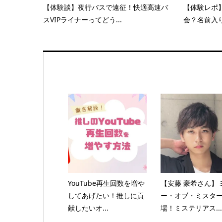
【体験談】夜行バスで遠征！快適高速バ
【体験レポ
スVIPライナーってどう...
会？名前入り
YouTube再生回数を増や
【安藤 豪希さん】
してあげたい！推しに貢
ー・オブ・ミスタ
献したいオ...
場！ミステリアス...