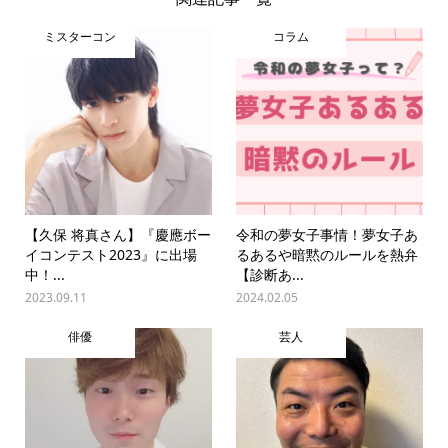
ミスターコン
コラム
【久保 将真さん】『慶應ボー
令和の夢女子事情！夢女子あ
イコンテスト2023』に出場
るあるや暗黙のルールを熱弁
中！...
【診断あ...
2023.09.11
2024.02.05
俳優
芸人