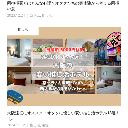
同担拒否とはどんな心理？オタクたちの実体験から考える同拒
の意...
2023.12.24
コラム
,
推し活
推し活
大阪遠征にオススメ！オタクに優しい安い推し活ホテル18選！
【...
2024.11.12
推し活
,
遠征