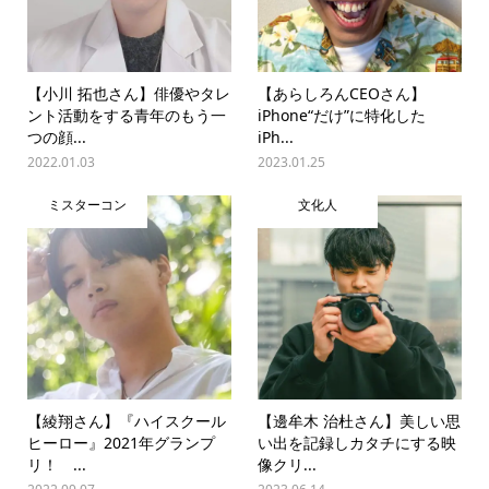
【小川 拓也さん】俳優やタレ
【あらしろんCEOさん】
ント活動をする青年のもう一
iPhone“だけ”に特化した
つの顔...
iPh...
2022.01.03
2023.01.25
ミスターコン
文化人
【綾翔さん】『ハイスクール
【邊牟木 治杜さん】美しい思
ヒーロー』2021年グランプ
い出を記録しカタチにする映
リ！ ...
像クリ...