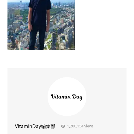
VitaminDay編集部
1,200,154 views