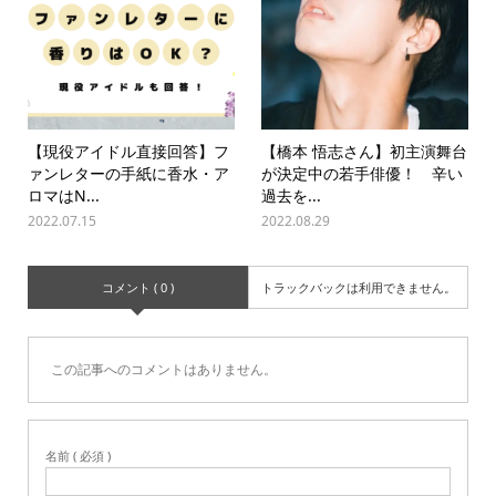
【現役アイドル直接回答】フ
【橋本 悟志さん】初主演舞台
ァンレターの手紙に香水・ア
が決定中の若手俳優！ 辛い
ロマはN...
過去を...
2022.07.15
2022.08.29
コメント ( 0 )
トラックバックは利用できません。
この記事へのコメントはありません。
名前 ( 必須 )