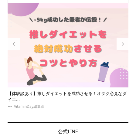


なダ
推し・本人不在の誕生日会で準備することは？必要なものって
【
なに...
ン..
VitaminDay編集部
公式LINE