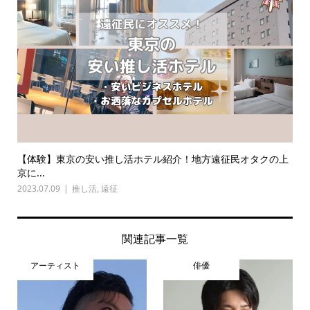
【体験】東京の安い推し活ホテル紹介！地方遠征民オタクの上
京に...
2023.07.09
推し活
,
遠征
関連記事一覧
アーティスト
俳優