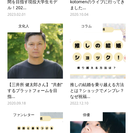
間を目指す現役大学生モデ
kotomenのライブに行ってき
ル！202...
ました...
2023.02.01
2020.10.04
文化人
コラム
【三井所 健太郎さん】 “共創”
推しの結婚を乗り越える方法
するプラットフォームを目
とは？ショックでメンブレ？
指...
なぜ祝福...
2020.09.18
2022.12.10
ファンレター
俳優