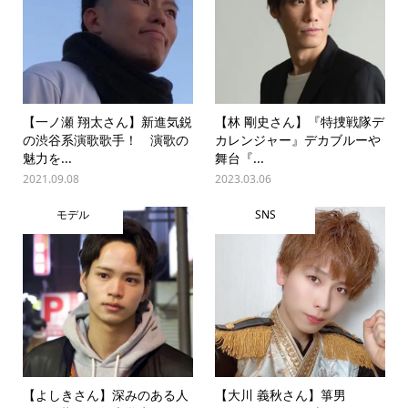
【一ノ瀬 翔太さん】新進気鋭
【林 剛史さん】『特捜戦隊デ
の渋谷系演歌歌手！ 演歌の
カレンジャー』デカブルーや
魅力を...
舞台『...
2021.09.08
2023.03.06
モデル
SNS
【よしきさん】深みのある人
【大川 義秋さん】箏男