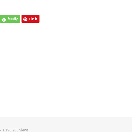
feedly
Pin it
1,198,205 views