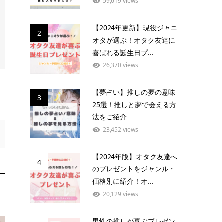
59,619 views
【2024年更新】現役ジャニ
2
オタが選ぶ！オタク友達に
喜ばれる誕生日プ...
26,370 views
【夢占い】推しの夢の意味
3
25選！推しと夢で会える方
法をご紹介
23,452 views
【2024年版】オタク友達へ
4
のプレゼントをジャンル・
価格別に紹介！オ...
20,129 views
男性の推しが喜ぶプレゼン