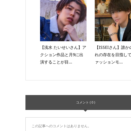
【浅水 たいせいさん】ア
【ISSEIさん】誰か
クション作品と月9に出
れの存在を目指し
演することが目...
ァッションモ...
コメント ( 0 )
この記事へのコメントはありません。