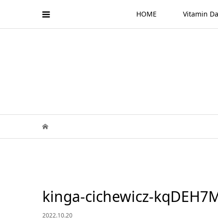
HOME
Vitamin
kinga-cichewicz-kqDEH7
2022.10.20