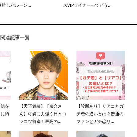
推しバルーン...
スVIPライナーってどう...
関連記事一覧
容法を
【天下舞装】【京介さ
【診断あり】リアコとガ
めに綺
ん】可憐に力強く日々コ
チ恋の違いとは？普通の
ツコツ前進！最高の...
ファンとガチ恋リ...