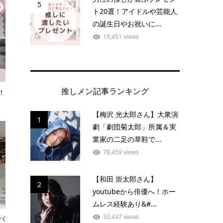
5
ト20選！アイドルや芸能人
の誕生日やお祝いに...
19,451 views
推しメン記事ランキング
！
【梅沢 光太郎さん】大衆演
1
劇「劇団菊太郎」所属＆実
業家の二足の草鞋で...
78,459 views
【和田 崇太郎さん】
2
youtubeから俳優へ！ホー
ムレス経験あり&#...
32,437 views
バ