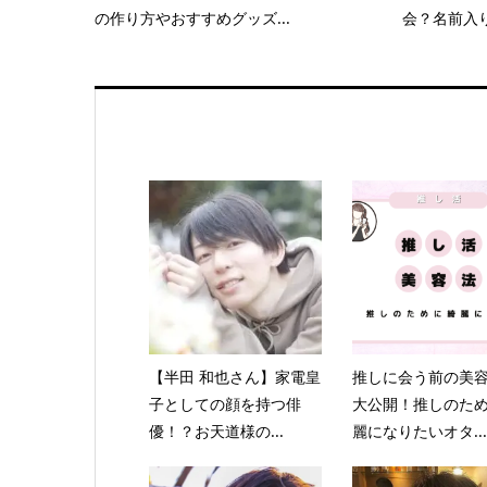
の作り方やおすすめグッズ...
会？名前入り
【半田 和也さん】家電皇
推しに会う前の美
子としての顔を持つ俳
大公開！推しのた
優！？お天道様の...
麗になりたいオタ...