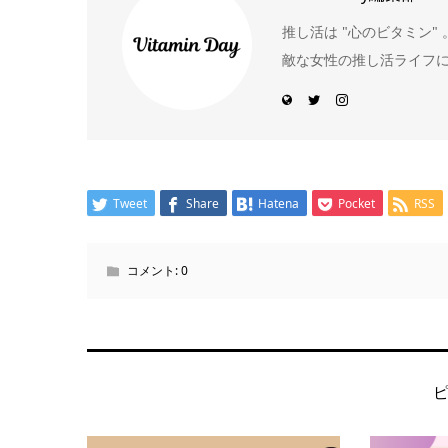
推し活は "心のビタミン
敵な女性の推し活ライフ
Tweet
Share
Hatena
Pocket
RSS
コメント:
0