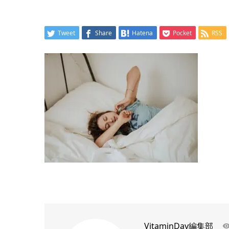
Tweet
Share
Hatena
Pocket
RSS
VitaminDay編集部