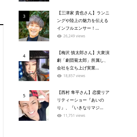
【三津家 貴也さん】ランニ
3
ングや陸上の魅力を伝える
インフルエンサー！...
26,249 views
【梅沢 慎太郎さん】大衆演
4
劇「劇団菊太郎」所属し、
会社を立ち上げ実業...
18,857 views
【西村 隼平さん】恋愛リア
5
リティーショー『あいの
り』、『いきなりマジ...
11,751 views