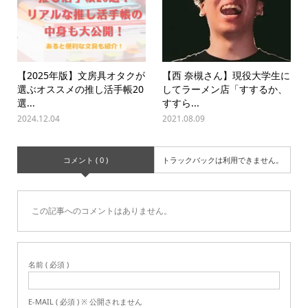
【2025年版】文房具オタクが
【西 奈槻さん】現役大学生に
選ぶオススメの推し活手帳20
してラーメン店「すするか、
選...
すすら...
2024.12.04
2021.08.09
コメント ( 0 )
トラックバックは利用できません。
この記事へのコメントはありません。
名前 ( 必須 )
E-MAIL ( 必須 ) ※ 公開されません