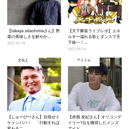
【takaya odashimaさん】野
【天下舞装ライブレポ】エネ
菜の美味しさを鮮やか...
ルギー溢れる歌とダンスで天
下統一！...
2021.01.18
2021.05.14
文化人
アイドル
【しゅーぴーさん】目指せイ
【赤嶺 友紀さん】オリコンデ
ケメンパパ！ 「行動すれば
イリー1位を獲得したメンズ
変わるこ...
アイド...