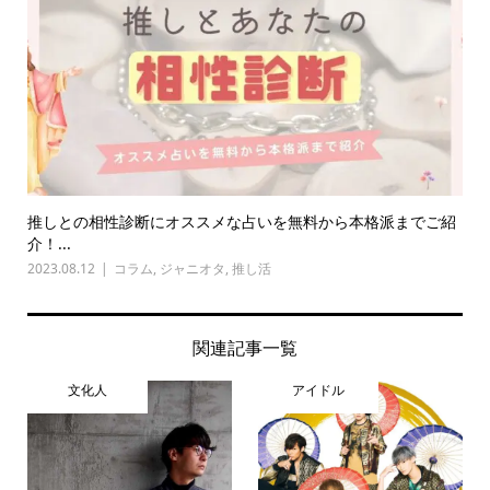
推しとの相性診断にオススメな占いを無料から本格派までご紹
介！...
2023.08.12
コラム
,
ジャニオタ
,
推し活
関連記事一覧
文化人
アイドル