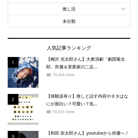
推し活
未分類
人気記事ランキング
【梅沢 光太郎さん】大衆演劇「劇団菊太
1
郎」所属＆実業家の二足...
78,464 views
【体験談有り】推しと話す内容やネタはな
2
にが面白い？可愛い？気...
59,633 views
【和田 崇太郎さん】youtubeから俳優へ！
3