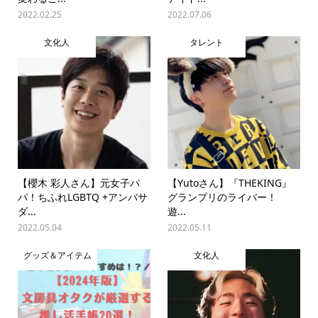
2022.02.25
2022.07.06
文化人
タレント
【櫻木 彩人さん】元女子パ
【Yutoさん】『THEKING』
パ！ちふれLGBTQ +アンバサ
グランプリのライバー！
ダ...
遊...
2022.05.04
2022.05.11
グッズ＆アイテム
文化人