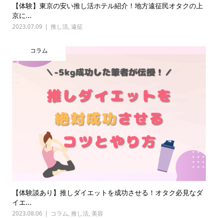
【体験】東京の安い推し活ホテル紹介！地方遠征民オタクの上
京に...
2023.07.09
推し活
,
遠征
コラム
【体験談あり】推しダイエットを成功させる！オタク必見なダ
イエ...
2023.08.06
コラム
,
推し活
,
美容