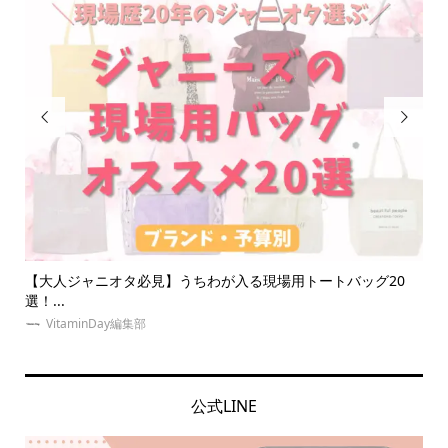


場用トートバッグ20
推し・本人不在の誕生日会で準備することは？
なに...
VitaminDay編集部
公式LINE