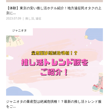
【体験】東京の安い推し活ホテル紹介！地方遠征民オタクの上
京に...
2023.07.09
推し活
,
遠征
ジャニオタ
ジャニオタの量産型は絶滅危惧種！？最新の推し活トレンド服
をご...