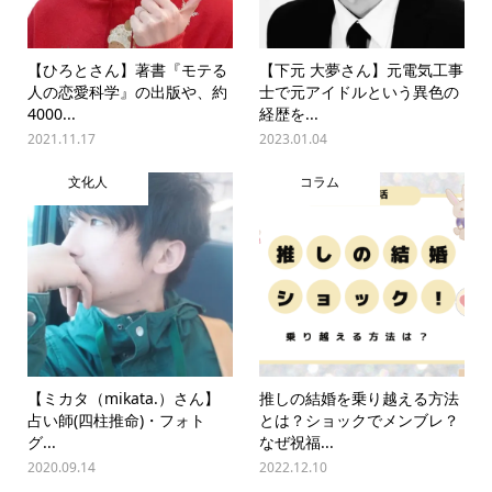
【ひろとさん】著書『モテる
【下元 大夢さん】元電気工事
人の恋愛科学』の出版や、約
士で元アイドルという異色の
4000...
経歴を...
2021.11.17
2023.01.04
文化人
コラム
【ミカタ（mikata.）さん】
推しの結婚を乗り越える方法
占い師(四柱推命)・フォト
とは？ショックでメンブレ？
グ...
なぜ祝福...
2020.09.14
2022.12.10