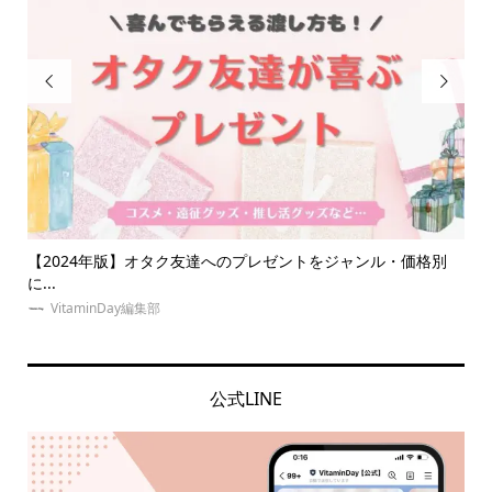


価格別
【大人オタク向け】ライブ参戦服におすすめのブランドを紹
介！推...
VitaminDay編集部
公式LINE