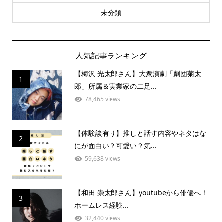
未分類
人気記事ランキング
【梅沢 光太郎さん】大衆演劇「劇団菊太
1
郎」所属＆実業家の二足...
78,465 views
【体験談有り】推しと話す内容やネタはな
2
にが面白い？可愛い？気...
59,638 views
【和田 崇太郎さん】youtubeから俳優へ！
3
ホームレス経験...
32,440 views