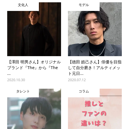
文化人
モデル
【澤田 明男さん】オリジナル
【徳田 皓己さん】俳優を目指
ブランド『The』から『The
して自分磨き！アルティメッ
...
ト元日...
2020.10.30
2020.07.12
タレント
コラム